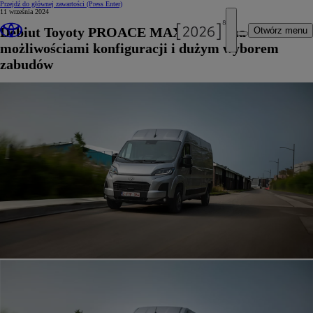
Przejdź do głównej zawartości
(Press Enter)
11 września 2024
Debiut Toyoty PROACE MAX z wieloma
Otwórz menu
możliwościami konfiguracji i dużym wyborem
zabudów