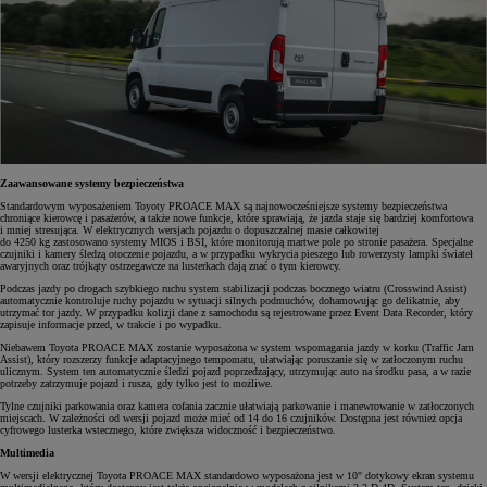
Zaawansowane systemy bezpieczeństwa
Standardowym wyposażeniem Toyoty PROACE MAX są najnowocześniejsze systemy bezpieczeństwa
chroniące kierowcę i pasażerów, a także nowe funkcje, które sprawiają, że jazda staje się bardziej komfortowa
i mniej stresująca. W elektrycznych wersjach pojazdu o dopuszczalnej masie całkowitej
do 4250 kg zastosowano systemy MIOS i BSI, które monitorują martwe pole po stronie pasażera. Specjalne
czujniki i kamery śledzą otoczenie pojazdu, a w przypadku wykrycia pieszego lub rowerzysty lampki świateł
awaryjnych oraz trójkąty ostrzegawcze na lusterkach dają znać o tym kierowcy.
Podczas jazdy po drogach szybkiego ruchu system stabilizacji podczas bocznego wiatru (Crosswind Assist)
automatycznie kontroluje ruchy pojazdu w sytuacji silnych podmuchów, dohamowując go delikatnie, aby
utrzymać tor jazdy. W przypadku kolizji dane z samochodu są rejestrowane przez Event Data Recorder, który
zapisuje informacje przed, w trakcie i po wypadku.
Niebawem Toyota PROACE MAX zostanie wyposażona w system wspomagania jazdy w korku (Traffic Jam
Assist), który rozszerzy funkcje adaptacyjnego tempomatu, ułatwiając poruszanie się w zatłoczonym ruchu
ulicznym. System ten automatycznie śledzi pojazd poprzedzający, utrzymując auto na środku pasa, a w razie
potrzeby zatrzymuje pojazd i rusza, gdy tylko jest to możliwe.
Tylne czujniki parkowania oraz kamera cofania zacznie ułatwiają parkowanie i manewrowanie w zatłoczonych
miejscach. W zależności od wersji pojazd może mieć od 14 do 16 czujników. Dostępna jest również opcja
cyfrowego lusterka wstecznego, które zwiększa widoczność i bezpieczeństwo.
Multimedia
W wersji elektrycznej Toyota PROACE MAX standardowo wyposażona jest w 10" dotykowy ekran systemu