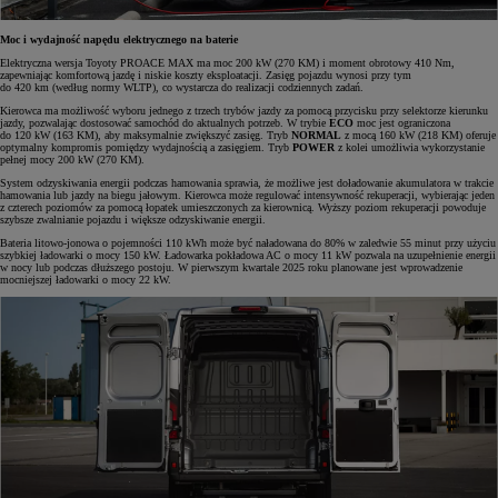
Moc i wydajność napędu elektrycznego na baterie
Elektryczna wersja Toyoty PROACE MAX ma moc 200 kW (270 KM) i moment obrotowy 410 Nm,
zapewniając komfortową jazdę i niskie koszty eksploatacji. Zasięg pojazdu wynosi przy tym
do 420 km (według normy WLTP), co wystarcza do realizacji codziennych zadań.
Kierowca ma możliwość wyboru jednego z trzech trybów jazdy za pomocą przycisku przy selektorze kierunku
jazdy, pozwalając dostosować samochód do aktualnych potrzeb. W trybie
ECO
moc jest ograniczona
do 120 kW (163 KM), aby maksymalnie zwiększyć zasięg. Tryb
NORMAL
z mocą 160 kW (218 KM) oferuje
optymalny kompromis pomiędzy wydajnością a zasięgiem. Tryb
POWER
z kolei umożliwia wykorzystanie
pełnej mocy 200 kW (270 KM).
System odzyskiwania energii podczas hamowania sprawia, że możliwe jest doładowanie akumulatora w trakcie
hamowania lub jazdy na biegu jałowym. Kierowca może regulować intensywność rekuperacji, wybierając jeden
z czterech poziomów za pomocą łopatek umieszczonych za kierownicą. Wyższy poziom rekuperacji powoduje
szybsze zwalnianie pojazdu i większe odzyskiwanie energii.
Bateria litowo-jonowa o pojemności 110 kWh może być naładowana do 80% w zaledwie 55 minut przy użyciu
szybkiej ładowarki o mocy 150 kW. Ładowarka pokładowa AC o mocy 11 kW pozwala na uzupełnienie energii
w nocy lub podczas dłuższego postoju. W pierwszym kwartale 2025 roku planowane jest wprowadzenie
mocniejszej ładowarki o mocy 22 kW.