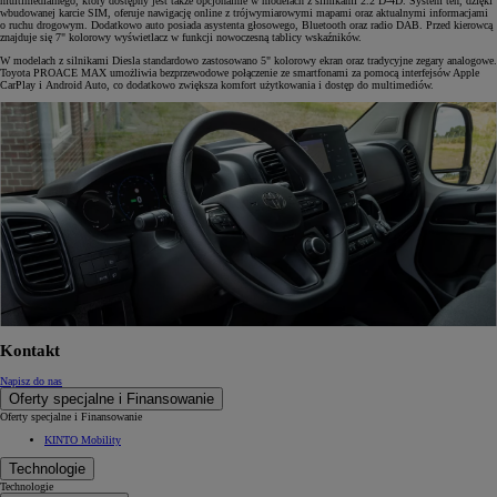
multimedialnego, który dostępny jest także opcjonalnie w modelach z silnikami 2.2 D-4D. System ten, dzięki
wbudowanej karcie SIM, oferuje nawigację online z trójwymiarowymi mapami oraz aktualnymi informacjami
o ruchu drogowym. Dodatkowo auto posiada asystenta głosowego, Bluetooth oraz radio DAB. Przed kierowcą
znajduje się 7" kolorowy wyświetlacz w funkcji nowoczesną tablicy wskaźników.
W modelach z silnikami Diesla standardowo zastosowano 5" kolorowy ekran oraz tradycyjne zegary analogowe.
Toyota PROACE MAX umożliwia bezprzewodowe połączenie ze smartfonami za pomocą interfejsów Apple
CarPlay i Android Auto, co dodatkowo zwiększa komfort użytkowania i dostęp do multimediów.
Kontakt
Napisz do nas
Oferty specjalne i Finansowanie
Oferty specjalne i Finansowanie
KINTO Mobility
Technologie
Technologie