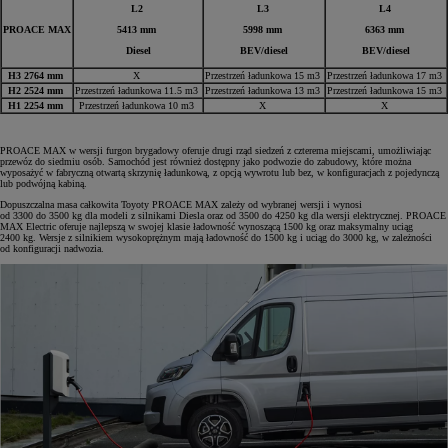
L2
L3
L4
PROACE MAX
5413 mm
5998 mm
6363 mm
Diesel
BEV/diesel
BEV/diesel
H3 2764 mm
X
Przestrzeń ładunkowa 15 m3
Przestrzeń ładunkowa 17 m3
H2 2524 mm
Przestrzeń ładunkowa 11.5 m3
Przestrzeń ładunkowa 13 m3
Przestrzeń ładunkowa 15 m3
H1 2254 mm
Przestrzeń ładunkowa 10 m3
X
X
PROACE MAX w wersji furgon brygadowy oferuje drugi rząd siedzeń z czterema miejscami, umożliwiając
przewóz do siedmiu osób. Samochód jest również dostępny jako podwozie do zabudowy, które można
wyposażyć w fabryczną otwartą skrzynię ładunkową, z opcją wywrotu lub bez, w konfiguracjach z pojedynczą
lub podwójną kabiną.
Dopuszczalna masa całkowita Toyoty PROACE MAX zależy od wybranej wersji i wynosi
od 3300 do 3500 kg dla modeli z silnikami Diesla oraz od 3500 do 4250 kg dla wersji elektrycznej. PROACE
MAX Electric oferuje najlepszą w swojej klasie ładowność wynoszącą 1500 kg oraz maksymalny uciąg
2400 kg. Wersje z silnikiem wysokoprężnym mają ładowność do 1500 kg i uciąg do 3000 kg, w zależności
od konfiguracji nadwozia.