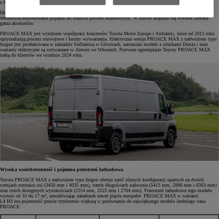
z funkcją doświetlania zakrętów. Model może być wyposażony w 16" felgi.
Dostępność różnych wersji nadwozi oraz zabudów, projektowanych przez certyfikowanych partnerów Toyoty,
umożliwia dostosowanie pojazdu do różnych potrzeb biznesowych. W ofercie znajduje się również szeroka
gama akcesoriów.
PROACE MAX jest wynikiem współpracy koncernów Toyota Motor Europe i Stellantis, które od 2012 roku
optymalizują procesy rozwojowe i koszty wytwarzania. Elektryczna wersja PROACE MAX z nadwoziem typu
furgon jest produkowana w zakładzie Stellantisa w Gliwicach, natomiast modele z silnikami Diesla i inne
warianty elektryczne są wytwarzane w Atessie we Włoszech. Pierwsze egzemplarze Toyoty PROACE MAX
trafią do klientów we wrześniu 2024 roku.
Wysoka wszechstronność i pojemna przestrzeń ładunkowa
Toyota PROACE MAX z nadwoziem typu furgon oferuje sześć różnych konfiguracji opartych na dwóch
wersjach rozstawu osi (3450 mm i 4035 mm), trzech długościach nadwozia (5413 mm, 5988 mm i 6363 mm)
oraz trzech dostępnych wysokościach (2254 mm, 2525 mm i 2764 mm). Przestrzeń ładunkowa tego modelu
wynosi od 10 do 17 m³, umożliwiając załadunek nawet pięciu europalet. PROACE MAX w warianci
L4 H3 ma pojemność prawie trzykrotnie większą w porównaniu do największego modelu średniego vana
PROACE.