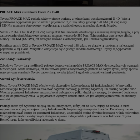
PROACE MAX z silnikami Diesla 2.2 D-4D
Toyota PROACE MAX posiada także w ofercie warianty z jednostkami wysokoprężnymi D-4D. Wersja
podstawowa wyposażona jest w silnik o pojemności 2,2 litra, który generuje 120 KM (88 kW) mocy
i 320 Nm momentu obrotowego, współpracując z sześciobiegową manualną skrzynią biegów.
Silnik 2.2 D-4D 140 KM (103 kW) oferuje 350 Nm momentu obrotowego z manualną skrzynią biegów, a przy
zastosowaniu ośmiobiegowego automatu moment wzrasta do 380 Nm. Najmocniejsza wersja tego silnika
o mocy 180 KM (132 kW) jest dostępna zarówno z automatyczną, jak i manualną przekładnią.
Najniższa emisja CO2 w Toyocie PROACE MAX wynosi 198 g/km, co plasuje ją na równi z najlepszymi
pojazdami w tej klasie. Wszystkie wersje tego największego modelu dostawczego Toyoty są wyposażone
w napęd na przednią oś.
Zabudowy i konwersje
Zabudowy Toyoty dają możliwość pełnego dostosowania modelu PROACE MAX do specyficznych wymagań
biznesowych. Każda konwersja jest realizowana przez autoryzowanego partnera na danym rynku, który spełnia
rygorystyczne standardy Toyoty, zapewniając wysoką jakość i zgodność z oczekiwaniami producenta.
Szeroki wybór akcesoriów
Nowa Toyota PROACE MAX oferuje wiele akcesoriów, które podnoszą jej funkcjonalność. W przypadku
nadwozia typu furgon można zainstalować bagażnik dachowy, platformę bagażową lub drabinę na tylne drzwi.
Wnętrze przestrzeni ładunkowej można z kolei wzbogacić o półki, drążki czy zaczepy, by stworzyć dodatkowe
miejsce do przechowywania. W pojazdach z wyższym dachem możliwa jest adaptacja przestrzeni na mobilny
warsztat.
Podłoga może być wyłożona sklejką lub polipropylenem, który jest do 50% lżejszy od drewna, a także
wyposażona w szyny mocujące i pasy ładunkowe dla bezpiecznego transportu towarów. Dodatkowy zamek
może zabezpieczać dostęp do przestrzeni ładunkowej, a samochód można również doposażyć w hak holowniczy.
W przypadku modeli elektrycznych dostępne są różne rodzaje kabli z pokrowcami oraz ładowarki Toyota
HomeCharge, które umożliwiają ładowanie w domu.