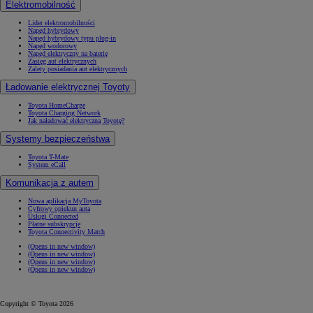
Elektromobilność
Lider elektromobilności
Napęd hybrydowy
Napęd hybrydowy typu plug-in
Napęd wodorowy
Napęd elektryczny na baterię
Zasięg aut elektrycznych
Zalety posiadania aut elektrycznych
Ładowanie elektrycznej Toyoty
Toyota HomeCharge
Toyota Charging Network
Jak naładować elektryczną Toyotę?
Systemy bezpieczeństwa
Toyota T-Mate
System eCall
Komunikacja z autem
Nowa aplikacja MyToyota
Cyfrowy opiekun auta
Usługi Connected
Płatne subskrypcje
Toyota Connectivity Match
(Opens in new window)
(Opens in new window)
(Opens in new window)
(Opens in new window)
Copyright © Toyota 2026