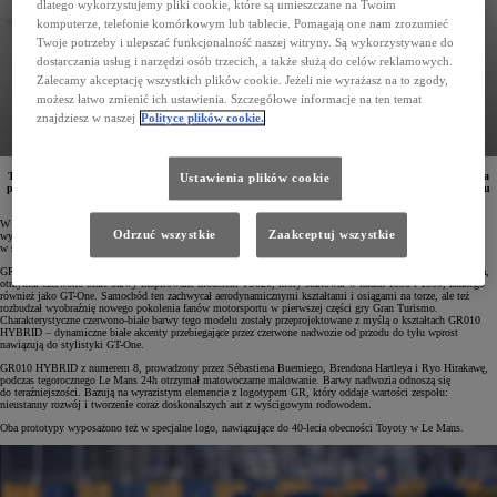
dlatego wykorzystujemy pliki cookie, które są umieszczane na Twoim
komputerze, telefonie komórkowym lub tablecie. Pomagają one nam zrozumieć
Twoje potrzeby i ulepszać funkcjonalność naszej witryny. Są wykorzystywane do
dostarczania usług i narzędzi osób trzecich, a także służą do celów reklamowych.
Zalecamy akceptację wszystkich plików cookie. Jeżeli nie wyrażasz na to zgody,
możesz łatwo zmienić ich ustawienia. Szczegółowe informacje na ten temat
znajdziesz w naszej
Polityce plików cookie.
Toyota uczciła 40-lecie startów w 24-godzinnym wyścigu Le Mans, prezentując unikatowe malowania
Ustawienia plików cookie
prototypowych GR010 HYBRID. Jedno z nich oddaje hołd ikonicznemu samochodowi wyścigowemu
z przeszłości, drugie – odzwierciedla współczesnego ducha walki.
W dniach 14-15 czerwca br. na francuskim torze Circuit de La Sarthe odbyła się 93. edycja 24-godzinnego
Odrzuć wszystkie
Zaakceptuj wszystkie
wyścigu Le Mans. Podczas tego wydarzenia fabryczny zespół TOYOTA GAZOO Racing rywalizował
w specjalnych malowaniach.
GR010 HYBRID z numerem 7, prowadzony przez Mike’a Conwaya, Kamui Kobayashiego i Nycka de Vriesa,
otrzymał czerwono-białe barwy inspirowane modelem TS020, który startował w latach 1998 i 1999, znanego
również jako GT-One. Samochód ten zachwycał aerodynamicznymi kształtami i osiągami na torze, ale też
rozbudzał wyobraźnię nowego pokolenia fanów motorsportu w pierwszej części gry Gran Turismo.
Charakterystyczne czerwono-białe barwy tego modelu zostały przeprojektowane z myślą o kształtach GR010
HYBRID – dynamiczne białe akcenty przebiegające przez czerwone nadwozie od przodu do tyłu wprost
nawiązują do stylistyki GT-One.
GR010 HYBRID z numerem 8, prowadzony przez Sébastiena Buemiego, Brendona Hartleya i Ryo Hirakawę,
podczas tegorocznego Le Mans 24h otrzymał matowoczarne malowanie. Barwy nadwozia odnoszą się
do teraźniejszości. Bazują na wyrazistym elemencie z logotypem GR, który oddaje wartości zespołu:
nieustanny rozwój i tworzenie coraz doskonalszych aut z wyścigowym rodowodem.
Oba prototypy wyposażono też w specjalne logo, nawiązujące do 40-lecia obecności Toyoty w Le Mans.