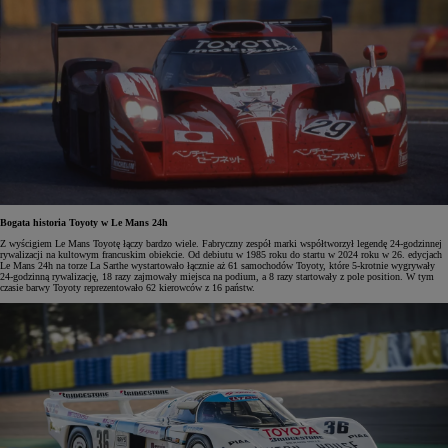
Bogata historia Toyoty w Le Mans 24h
Z wyścigiem Le Mans Toyotę łączy bardzo wiele. Fabryczny zespół marki współtworzył legendę 24-godzinnej
rywalizacji na kultowym francuskim obiekcie. Od debiutu w 1985 roku do startu w 2024 roku w 26. edycjach
Le Mans 24h na torze La Sarthe wystartowało łącznie aż 61 samochodów Toyoty, które 5-krotnie wygrywały
24-godzinną rywalizację, 18 razy zajmowały miejsca na podium, a 8 razy startowały z pole position. W tym
czasie barwy Toyoty reprezentowało 62 kierowców z 16 państw.