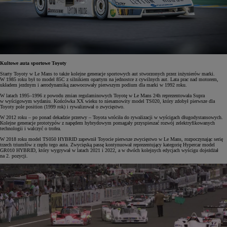
Kultowe auta sportowe Toyoty
Starty Toyoty w Le Mans to także kolejne generacje sportowych aut stworzonych przez inżynierów marki.
W 1985 roku był to model 85C z silnikiem opartym na jednostce z cywilnych aut. Lata prac nad motorem,
układem jezdnym i aerodynamiką zaowocowały pierwszym podium dla marki w 1992 roku.
W latach 1995–1996 z powodu zmian regulaminowych Toyotę w Le Mans 24h reprezentowała Supra
w wyścigowym wydaniu. Końcówka XX wieku to niesamowity model TS020, który zdobył pierwsze dla
Toyoty pole position (1999 rok) i rywalizował o zwycięstwo.
W 2012 roku – po ponad dekadzie przerwy – Toyota wróciła do rywalizacji w wyścigach długodystansowych.
Kolejne generacje prototypów z napędem hybrydowym pomagały przyspieszać rozwój zelektryfikowanych
technologii i walczyć o trofea.
W 2018 roku model TS050 HYBRID zapewnił Toyocie pierwsze zwycięstwo w Le Mans, rozpoczynając serię
trzech triumfów z rzędu tego auta. Zwycięską passę kontynuował reprezentujący kategorię Hypercar model
GR010 HYBRID, który wygrywał w latach 2021 i 2022, a w dwóch kolejnych edycjach wyścigu dojeżdżał
na 2. pozycji.