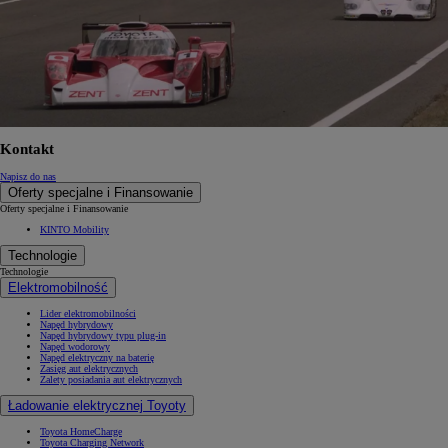
Kontakt
Napisz do nas
Oferty specjalne i Finansowanie
Oferty specjalne i Finansowanie
KINTO Mobility
Technologie
Technologie
Elektromobilność
Lider elektromobilności
Napęd hybrydowy
Napęd hybrydowy typu plug-in
Napęd wodorowy
Napęd elektryczny na baterię
Zasięg aut elektrycznych
Zalety posiadania aut elektrycznych
Ładowanie elektrycznej Toyoty
Toyota HomeCharge
Toyota Charging Network