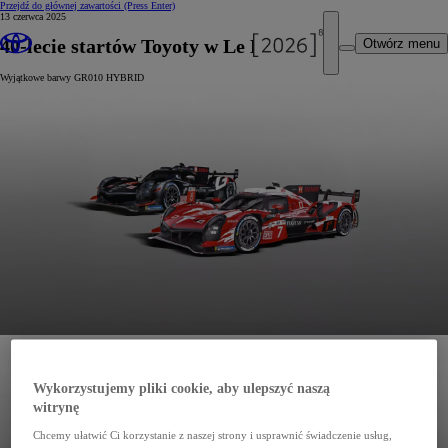
Przejdź do głównej zawartości
(Press Enter)
13 czerwca 2025
40-lecie startów Toyoty w Le Mans 24h
Otwórz menu
Wyjątkowe barwy GR010 HYBRID
Wykorzystujemy pliki cookie, aby ulepszyć naszą
witrynę
Chcemy ułatwić Ci korzystanie z naszej strony i usprawnić świadczenie usług,