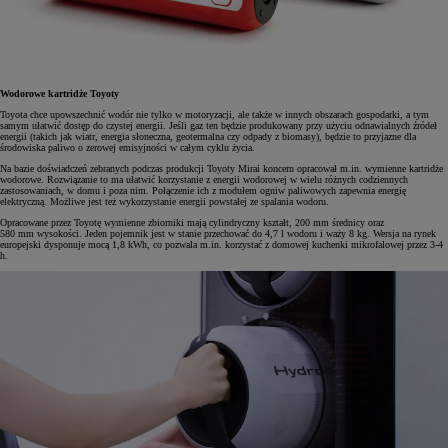
Wodorowe kartridże Toyoty
Toyota chce upowszechnić wodór nie tylko w motoryzacji, ale także w innych obszarach gospodarki, a tym
samym ułatwić dostęp do czystej energii. Jeśli gaz ten będzie produkowany przy użyciu odnawialnych źródeł
energii (takich jak wiatr, energia słoneczna, geotermalna czy odpady z biomasy), będzie to przyjazne dla
środowiska paliwo o zerowej emisyjności w całym cyklu życia.
Na bazie doświadczeń zebranych podczas produkcji Toyoty Mirai koncern opracował m.in. wymienne kartridże
wodorowe. Rozwiązanie to ma ułatwić korzystanie z energii wodorowej w wielu różnych codziennych
zastosowaniach, w domu i poza nim. Połączenie ich z modułem ogniw paliwowych zapewnia energię
elektryczną. Możliwe jest też wykorzystanie energii powstałej ze spalania wodoru.
Opracowane przez Toyotę wymienne zbiorniki mają cylindryczny kształt, 200 mm średnicy oraz
580 mm wysokości. Jeden pojemnik jest w stanie przechować do 4,7 l wodoru i waży 8 kg. Wersja na rynek
europejski dysponuje mocą 1,8 kWh, co pozwala m.in. korzystać z domowej kuchenki mikrofalowej przez 3-4
h.