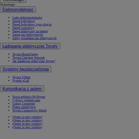
Technologie
Elektromobilność
Lider elektromobilności
Napęd hybrydowy
Napęd hybrydowy typu plug-in
Napęd wodorowy
Napęd elektryczny na baterię
Zasięg aut elektrycznych
Zalety posiadania aut elektrycznych
Ładowanie elektrycznej Toyoty
Toyota HomeCharge
Toyota Charging Network
Jak naładować elektryczną Toyotę?
Systemy bezpieczeństwa
Toyota T-Mate
System eCall
Komunikacja z autem
Nowa aplikacja MyToyota
Cyfrowy opiekun auta
Usługi Connected
Płatne subskrypcje
Toyota Connectivity Match
(Opens in new window)
(Opens in new window)
(Opens in new window)
(Opens in new window)