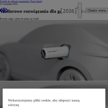
Przejdź do głównej zawartości
(Press Enter)
15 listopada 2024
Wodorowe rozwiązania dla gastronomii
Otwórz menu
Rowery cargo i piece do pizzy na wodór
Wykorzystujemy pliki cookie, aby ulepszyć naszą
witrynę