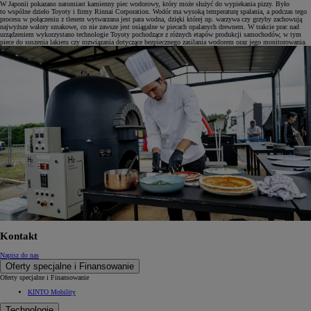
W Japonii pokazano natomiast kamienny piec wodorowy, który może służyć do wypiekania pizzy. Było
to wspólne dzieło Toyoty i firmy Rinnai Corporation. Wodór ma wysoką temperaturę spalania, a podczas tego
procesu w połączeniu z tlenem wytwarzana jest para wodna, dzięki której np. warzywa czy grzyby zachowują
najwyższe walory smakowe, co nie zawsze jest osiągalne w piecach opalanych drewnem. W trakcie prac nad
urządzeniem wykorzystano technologie Toyoty pochodzące z różnych etapów produkcji samochodów, w tym
piece do suszenia lakieru czy rozwiązania dotyczące bezpiecznego zasilania wodorem oraz jego monitorowania.
Kontakt
Napisz do nas
Oferty specjalne i Finansowanie
Oferty specjalne i Finansowanie
KINTO Mobility
Technologie