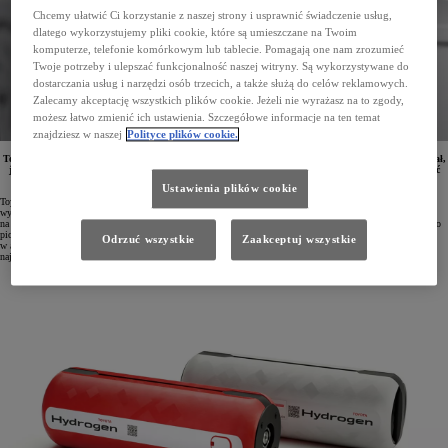
Chcemy ułatwić Ci korzystanie z naszej strony i usprawnić świadczenie usług,
dlatego wykorzystujemy pliki cookie, które są umieszczane na Twoim
komputerze, telefonie komórkowym lub tablecie. Pomagają one nam zrozumieć
Twoje potrzeby i ulepszać funkcjonalność naszej witryny. Są wykorzystywane do
dostarczania usług i narzędzi osób trzecich, a także służą do celów reklamowych.
Zalecamy akceptację wszystkich plików cookie. Jeżeli nie wyrażasz na to zgody,
możesz łatwo zmienić ich ustawienia. Szczegółowe informacje na ten temat
znajdziesz w naszej
Polityce plików cookie.
Toyota planuje wykorzystywać czystą energię nie tylko w motoryzacji. Ostatnio koncern zaprezentował,
jak wodorowe rozwiązania opracowane na bazie doświadczeń z modelu Mirai można wykorzystywać
w gastronomii.
Ustawienia plików cookie
Toyota od wielu lat pracuje nad rozwojem technologii wodorowych. Pierwszy produkowany seryjnie model
wykorzystujący ogniwa paliwowe – Mirai – w ofercie koncernu pojawił się już w 2014 roku, a obecnie
na rynku dostępna jest już druga generacja tego samochodu. Marka opracowała również prototyp legendarnego
pick-upa Hilux z tym rodzajem napędu. Moduły wodorowych ogniw paliwowych można też już znaleźć
Odrzuć wszystkie
Zaakceptuj wszystkie
w autobusach miejskich, ciężarówkach oraz w generatorach prądu. Koncern testuje również zastosowanie
najlżejszego pierwiastka do zasilania silników spalinowych.