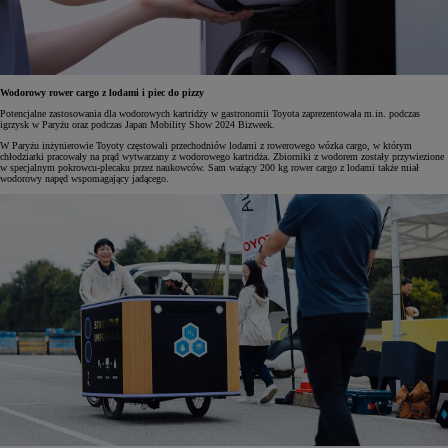
Wodorowy rower cargo z lodami i piec do pizzy
Potencjalne zastosowania dla wodorowych kartridży w gastronomii Toyota zaprezentowała m.in. podczas
igrzysk w Paryżu oraz podczas Japan Mobility Show 2024 Bizweek.
W Paryżu inżynierowie Toyoty częstowali przechodniów lodami z rowerowego wózka cargo, w którym
chłodziarki pracowały na prąd wytwarzany z wodorowego kartridża. Zbiorniki z wodorem zostały przywiezione
w specjalnym pokrowcu-plecaku przez naukowców. Sam ważący 200 kg rower cargo z lodami także miał
wodorowy napęd wspomagający jadącego.