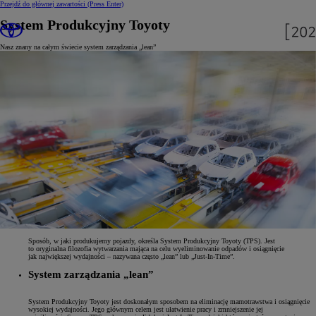
Przejdź do głównej zawartości
(Press Enter)
System Produkcyjny Toyoty
Nasz znany na całym świecie system zarządzania „lean”
Sposób, w jaki produkujemy pojazdy, określa System Produkcyjny Toyoty (TPS). Jest
to oryginalna filozofia wytwarzania mająca na celu wyeliminowanie odpadów i osiągnięcie
jak największej wydajności – nazywana często „lean” lub „Just-In-Time”.
System zarządzania „lean”
System Produkcyjny Toyoty jest doskonałym sposobem na eliminację marnotrawstwa i osiągnięcie
wysokiej wydajności. Jego głównym celem jest ułatwienie pracy i zmniejszenie jej