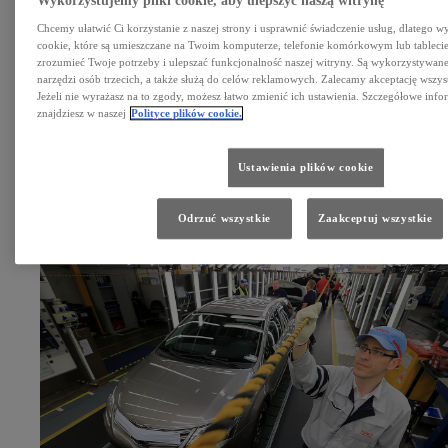
Wykorzystujemy pliki cookie, aby ulepszyć naszą witrynę
Chcemy ułatwić Ci korzystanie z naszej strony i usprawnić świadczenie usług, dlatego w
cookie, które są umieszczane na Twoim komputerze, telefonie komórkowym lub tableci
zrozumieć Twoje potrzeby i ulepszać funkcjonalność naszej witryny. Są wykorzystywane 
narzędzi osób trzecich, a także służą do celów reklamowych. Zalecamy akceptację wszys
Jeżeli nie wyrażasz na to zgody, możesz łatwo zmienić ich ustawienia. Szczegółowe info
znajdziesz w naszej
Polityce plików cookie.
Ustawienia plików cookie
Odrzuć wszystkie
Zaakceptuj wszystkie
Click to play video