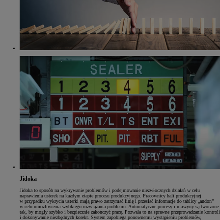
Jidoka
Jidoka to sposób na wykrywanie problemów i podejmowanie niezwłocznych działań w celu
naprawienia usterek na każdym etapie procesu produkcyjnego. Pracownicy hali produkcyjnej
w przypadku wykrycia usterki mają prawo zatrzymać linię i przesłać informacje do tablicy „andon”
w celu umożliwienia szybkiego rozwiązania problemu. Automatyczne procesy i maszyny są tworzone
tak, by mogły szybko i bezpiecznie zakończyć pracę. Pozwala to na sprawne przeprowadzanie kontroli
i dokonywanie niezbędnych korekt. System zapobiega ponownemu wystąpieniu problemów,