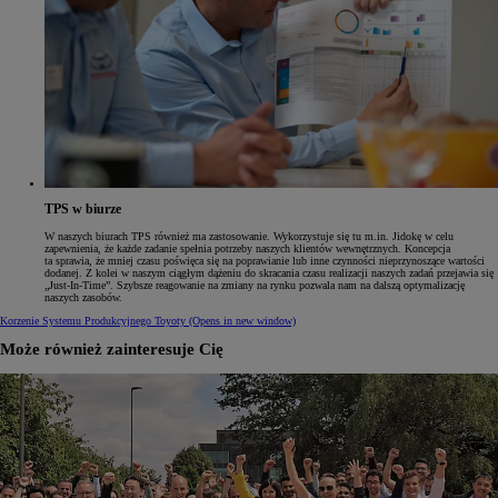
TPS w biurze
W naszych biurach TPS również ma zastosowanie. Wykorzystuje się tu m.in. Jidokę w celu
zapewnienia, że każde zadanie spełnia potrzeby naszych klientów wewnętrznych. Koncepcja
ta sprawia, że mniej czasu poświęca się na poprawianie lub inne czynności nieprzynoszące wartości
dodanej. Z kolei w naszym ciągłym dążeniu do skracania czasu realizacji naszych zadań przejawia się
„Just-In-Time”. Szybsze reagowanie na zmiany na rynku pozwala nam na dalszą optymalizację
naszych zasobów.
Korzenie Systemu Produkcyjnego Toyoty
(Opens in new window)
Może również zainteresuje Cię