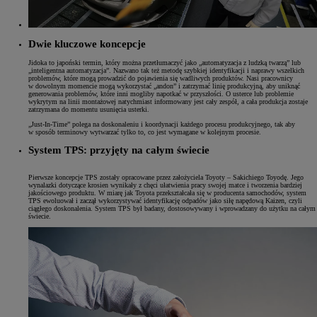
Dwie kluczowe koncepcje
Jidoka to japoński termin, który można przetłumaczyć jako „automatyzacja z ludzką twarzą” lub
„inteligentna automatyzacja”. Nazwano tak też metodę szybkiej identyfikacji i naprawy wszelkich
problemów, które mogą prowadzić do pojawienia się wadliwych produktów. Nasi pracownicy
w dowolnym momencie mogą wykorzystać „andon” i zatrzymać linię produkcyjną, aby uniknąć
generowania problemów, które inni mogliby napotkać w przyszłości. O usterce lub problemie
wykrytym na linii montażowej natychmiast informowany jest cały zespół, a cała produkcja zostaje
zatrzymana do momentu usunięcia usterki.
„Just-In-Time” polega na doskonaleniu i koordynacji każdego procesu produkcyjnego, tak aby
w sposób terminowy wytwarzać tylko to, co jest wymagane w kolejnym procesie.
System TPS: przyjęty na całym świecie
Pierwsze koncepcje TPS zostały opracowane przez założyciela Toyoty – Sakichiego Toyodę. Jego
wynalazki dotyczące krosien wynikały z chęci ułatwienia pracy swojej matce i tworzenia bardziej
jakościowego produktu. W miarę jak Toyota przekształcała się w producenta samochodów, system
TPS ewoluował i zaczął wykorzystywać identyfikację odpadów jako siłę napędową Kaizen, czyli
ciągłego doskonalenia. System TPS był badany, dostosowywany i wprowadzany do użytku na całym
świecie.