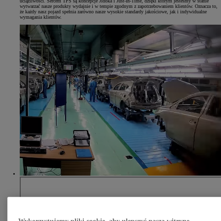
uciążliwości. Sercem TPS są koncepcje Jidoka i Just-In-Time, dzięki którym jesteśmy w stanie
wytwarzać nasze produkty wydajnie i w tempie zgodnym z zapotrzebowaniem klientów. Oznacza to,
że każdy nasz pojazd spełnia zarówno nasze wysokie standardy jakościowe, jak i indywidualne
wymagania klientów.