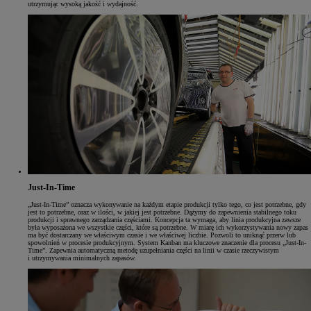
utrzymując wysoką jakość i wydajność.
Just-In-Time
„Just-In-Time” oznacza wykonywanie na każdym etapie produkcji tylko tego, co jest potrzebne, gdy
jest to potrzebne, oraz w ilości, w jakiej jest potrzebne. Dążymy do zapewnienia stabilnego toku
produkcji i sprawnego zarządzania częściami. Koncepcja ta wymaga, aby linia produkcyjna zawsze
była wyposażona we wszystkie części, które są potrzebne. W miarę ich wykorzystywania nowy zapas
ma być dostarczany we właściwym czasie i we właściwej liczbie. Pozwoli to uniknąć przerw lub
spowolnień w procesie produkcyjnym. System Kanban ma kluczowe znaczenie dla procesu „Just-In-
Time”. Zapewnia automatyczną metodę uzupełniania części na linii w czasie rzeczywistym
i utrzymywania minimalnych zapasów.