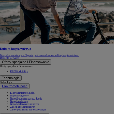
Kultura bezpieczeństwa
Wszystko, co robimy w Toyocie, jest uwarunkowane kulturą bezpieczeństwa.
Dowiedz się więcej
Oferty specjalne i Finansowanie
Oferty specjalne i Finansowanie
KINTO Mobility
Technologie
Technologie
Elektromobilność
Lider elektromobilności
Napęd hybrydowy
Napęd hybrydowy typu plug-in
Napęd wodorowy
Napęd elektryczny na baterię
Zasięg aut elektrycznych
Zalety posiadania aut elektrycznych