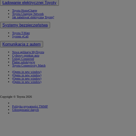
Ładowanie elektrycznej Toyoty
Toyota HomeCharge
Toyota Charging Network
Jak naładować elektryczną Toyotę?
Systemy bezpieczeństwa
Toyota T-Mate
System eCall
Komunikacja z autem
Nowa aplikacja MyToyota
Cyfrowy opiekun auta
Usługi Connected
Płatne subskrypcje
Toyota Connectivity Match
(Opens in new window)
(Opens in new window)
(Opens in new window)
(Opens in new window)
Copyright © Toyota 2026
Polityka prywatności TMMP
Udostępnianie danych