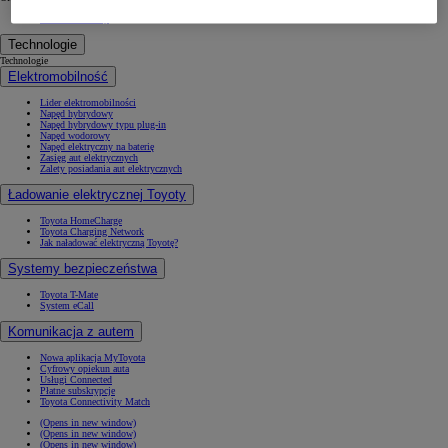
KINTO Mobility
Technologie
Technologie
Elektromobilność
Lider elektromobilności
Napęd hybrydowy
Napęd hybrydowy typu plug-in
Napęd wodorowy
Napęd elektryczny na baterię
Zasięg aut elektrycznych
Zalety posiadania aut elektrycznych
Ładowanie elektrycznej Toyoty
Toyota HomeCharge
Toyota Charging Network
Jak naładować elektryczną Toyotę?
Systemy bezpieczeństwa
Toyota T-Mate
System eCall
Komunikacja z autem
Nowa aplikacja MyToyota
Cyfrowy opiekun auta
Usługi Connected
Płatne subskrypcje
Toyota Connectivity Match
(Opens in new window)
(Opens in new window)
(Opens in new window)