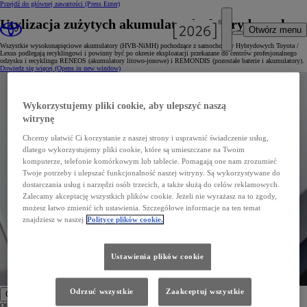
Przejdź do głównej zawartości
(Press Enter)
Utylizacja zużytych akumulatorów hybrydowych
Otwórz menu
Wszystkie wysokonapięciowe akumulatory (HVB-NiMH) pochodzące z samochodów Hybrydowych Toyota /
Lexus podlegają recyklingowi i powinny być po okresie eksploatacji przekazane do centrów profesjonalnego
odzysku i recyklingu RENEOS (akumulatory litowo-jonowe) i REMONDIS (pozostałe baterie i akumulatory).
Dowiedz się więcej
(Opens in new window)
Wykorzystujemy pliki cookie, aby ulepszyć naszą
witrynę
Chcemy ułatwić Ci korzystanie z naszej strony i usprawnić świadczenie usług,
dlatego wykorzystujemy pliki cookie, które są umieszczane na Twoim
komputerze, telefonie komórkowym lub tablecie. Pomagają one nam zrozumieć
Twoje potrzeby i ulepszać funkcjonalność naszej witryny. Są wykorzystywane do
dostarczania usług i narzędzi osób trzecich, a także służą do celów reklamowych.
Zalecamy akceptację wszystkich plików cookie. Jeżeli nie wyrażasz na to zgody,
możesz łatwo zmienić ich ustawienia. Szczegółowe informacje na ten temat
znajdziesz w naszej
Polityce plików cookie.
Ustawienia plików cookie
Odrzuć wszystkie
Zaakceptuj wszystkie
Oferty specjalne i Finansowanie
Oferty specjalne i Finansowanie