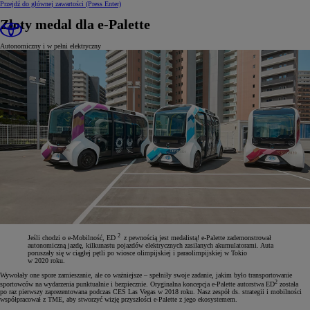
Przejdź do głównej zawartości
(Press Enter)
Złoty medal dla e-Palette
Autonomiczny i w pełni elektryczny
2
Jeśli chodzi o e-Mobilność, ED
z pewnością jest medalistą! e-Palette zademonstrował
autonomiczną jazdę, kilkunastu pojazdów elektrycznych zasilanych akumulatorami. Auta
poruszały się w ciągłej pętli po wiosce olimpijskiej i paraolimpijskiej w Tokio
w 2020 roku.
Wywołały one spore zamieszanie, ale co ważniejsze – spełniły swoje zadanie, jakim było transportowanie
2
sportowców na wydarzenia punktualnie i bezpiecznie. Oryginalna koncepcja e-Palette autorstwa ED
została
po raz pierwszy zaprezentowana podczas CES Las Vegas w 2018 roku. Nasz zespół ds. strategii i mobilności
współpracował z TME, aby stworzyć wizję przyszłości e-Palette z jego ekosystemem.