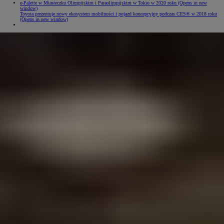
e-Palette w Miasteczku Olimpijskim i Paraolimpijskim w Tokio w 2020 roku
(Opens in new
window)
Toyota prezentuje nowy ekosystem mobilności i pojazd koncepcyjny podczas CES® w 2018 roku
(Opens in new window)