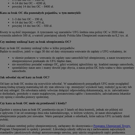
4–14 dni bez OC – 4200 zł,
powyżej 14 dni bez OC – 8400 zł.
Kara za brak OC dla pozostałych pojazdów, w tym motocykli:
1–3 dni bez OC – 190 zł,
4–14 dni bez OC – 470 zł,
powyżej 14 dni bez OC – 930 zł.
Kwoty te są dość imponujące. A tymczasem wg szacunków UFG średnia cena polisy OC w 2020 roku
wynosiła zaledwie 500 zł, a wartość przeciętnej szkody Polska Izba Ubezpieczeń oszacowała na 8,2 tys. zł.
Czy możemy uniknąć kary za brak ubezpieczenia OC?
Kary za brak OC możemy uniknąć tylko w kilku przypadków.
Będzie to możliwe, jeżeli w ciągu 30 dni od daty otrzymania wezwanie do zapłaty z UFG wykażemy, że:
w okresie podanym w wezwaniu do zapłaty nasz samochód był ubezpieczony, a nasze towarzystwo
ubezpieczeniowe przekazało do UFG błędne dane,
nie musieliśmy posiadać ważnego OC, gdyż wcześniej zgłosiliśmy np. kradzież naszego samochodu,
sprzedaliśmy nasze auto i mamy dowód jego zbycia, a nasza polisa OC była ważna w dniu sprzedaży
samochodu.
Jak odwołać się od kary za brak OC?
Od kary za brak OC można się oczywiście odwołać. W uzasadnionych przypadkach UFG może uwzględnić
naszą trudną sytuację materialną lub zły stan zdrowia i np. zmniejszyć wysokość kary, rozłożyć ją na raty lub
od niej odstąpić. Do odwołania należy wówczas dołączyć odpowiednią dokumentację, m.in. zaświadczenie
o dochodach, protokoły o stanie majątkowym, postanowienia sądów i komorników, zaświadczenia lekarskie
czy opinię z ośrodka pomocy społecznej.
Czy kara za brak OC może się przedawnić i kiedy?
Zgodnie z ustawą kara za brak OC przedawnia się po 3 latach od dnia kontroli, jednak nie później niż
z upływem 3 lat od ostatniego dnia roku kalendarzowego, w którym wykryto, że nasze obowiązkowe
ubezpieczenie pojazdu jest nieważne. Warto pamiętać jednak o odsetkach, które nalicza UFG za każdy dzień
zwłoki.
Jeśli szukasz rzetelnej polisy ubezpieczeniowej, zachęcamy do skorzystania z
Programu Ubezpieczeń Toyoty.
Program Ubezpieczeń to spokój i pewność. Likwidacja szkody odbywa się z zachowaniem najwyższych
standardów jakościowych obsługi autoryzowanego serwisu, przy użyciu oryginalnych części producenta.