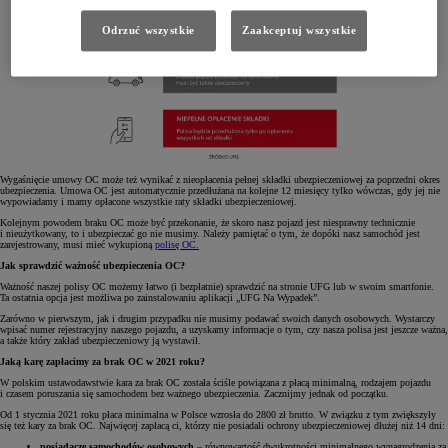
Odrzuć wszystkie
Zaakceptuj wszystkie
Wygaśnięcie umowy OC może też wynikać z nieopłacenia pełnej składki ubezpieczeniowej za poprzedni okres
ubezpieczenia. Umowa OC jest automatycznie przedłużana na kolejne 12 miesięcy tylko wówczas, gdy jej nie
wypowiadamy i mamy opłacone wszystkie raty składki ubezpieczeniowej.
Kolejnym powodem braku OC może być przekonanie, że skoro nasz pojazd jest niesprawny technicznie
i nieużytkowany, to i ubezpieczać go nie musimy. Należy pamiętać o tym, że dopóki nasz samochód jest
zarejestrowany, musi mieć wykupioną
polisę OC.
Jak sprawdzić ważność ubezpieczenia OC?
Ważność naszej polisy OC możemy łatwo (i bezpłatnie) sprawdzić na stronie UFG lub w swoim smartfonie.
Ta ostatnia opcja jest możliwa po zainstalowaniu aplikacji „UFG Na Wypadek”.
Zarówno w pierwszym, jak i drugim przypadku nie musimy podawać swoich danych osobowych. Wystarczy
wpisać numer rejestracyjny naszego pojazdu, a uzyskamy informacje o tym, czy nasza polisa jest jeszcze ważna,
a także który zakład ubezpieczeniowy ją wystawił.
Jaką karę zapłacimy za brak OC w 2021 roku?
W polskim ustawodawstwie kara za brak OC została ściśle powiązana z płacą minimalną, rodzajem pojazdu
i czasem poruszania się samochodem bez ważnego ubezpieczenia. Zacznijmy jednak od początku.
Od 1 stycznia 2021 roku płaca minimalna w Polsce wzrosła do 2800 zł brutto. W związku z tym zwiększyły
się też kary za brak OC. Najwięcej zapłacą ci, którzy nie posiadali ochrony ubezpieczeniowej dłużej niż 14 dni:
posiadacze samochodów osobowych
– równowartość dwukrotności minimalnego wynagrodzenia za