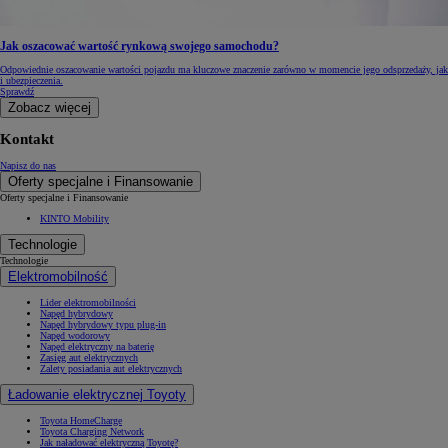
Jak oszacować wartość rynkową swojego samochodu?
Odpowiednie oszacowanie wartości pojazdu ma kluczowe znaczenie zarówno w momencie jego odsprzedaży, jak
i ubezpieczenia.
Sprawdź
Zobacz więcej
Kontakt
Napisz do nas
Oferty specjalne i Finansowanie
Oferty specjalne i Finansowanie
KINTO Mobility
Technologie
Technologie
Elektromobilność
Lider elektromobilności
Napęd hybrydowy
Napęd hybrydowy typu plug-in
Napęd wodorowy
Napęd elektryczny na baterię
Zasięg aut elektrycznych
Zalety posiadania aut elektrycznych
Ładowanie elektrycznej Toyoty
Toyota HomeCharge
Toyota Charging Network
Jak naładować elektryczną Toyotę?