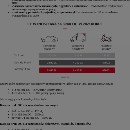
pracę;
właściciele samochodów ciężarowych, ciągników i autobusów
– równowartość trzykrotności
minimalnego wynagrodzenia za pracę;
użytkownicy pozostałych pojazdów, w tym motocykli
– równowartość 1/3 minimalnego
wynagrodzenia za pracę.
Osoby, które pozostawały bez ochrony ubezpieczeniowej krócej niż 14 dni, zapłacą odpowiednio:
1–3 dni bez OC – 20% pełnej opłaty karnej,
4–14 dni bez OC – 50% pełnej opłaty karnej.
Jak to wygląda w konkretnych kwotach?
Kara za brak OC dla samochodów osobowych:
1–3 dni bez OC – 1120 zł,
4–14 dni bez OC – 2800 zł,
powyżej 14 dni bez OC – 5600 zł.
Kara za brak OC dla samochodów ciężarowych, ciągników i autobusów:
1–3 dni bez OC – 1680 zł,