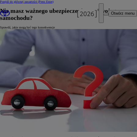
Przejdź do głównej zawartości
(Press Enter)
Nie masz ważnego ubezpieczenia OC swojego
Otwórz menu
samochodu?
Sprawdź, jakie mogą być tego konsekwencje