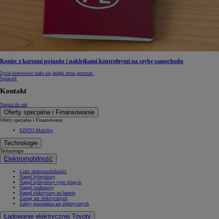
Koniec z kartami pojazdu i naklejkami kontrolnymi na szybę samochodu
Życie kierowców stało się dzięki temu prostsze.
Sprawdź
Kontakt
Napisz do nas
Oferty specjalne i Finansowanie
Oferty specjalne i Finansowanie
KINTO Mobility
Technologie
Technologie
Elektromobilność
Lider elektromobilności
Napęd hybrydowy
Napęd hybrydowy typu plug-in
Napęd wodorowy
Napęd elektryczny na baterię
Zasięg aut elektrycznych
Zalety posiadania aut elektrycznych
Ładowanie elektrycznej Toyoty