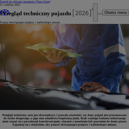
Przejdź do głównej zawartości
(Press Enter)
21 września 2022
Przegląd techniczny pojazdu
Otwórz menu
Poznaj obowiązujące przepisy i nadchodzące zmiany
Przegląd techniczny auta jest obowiązkowy i pozwala stwierdzić, czy dany pojazd jest przystosowany
do ruchu drogowego, a jego stan umożliwia bezpieczną jazdę. Brak ważnego badania technicznego
może wiązać się z poważnymi konsekwencjami, włącznie z mandatem lub powrotem do domu pieszo.
Zapoznaj się z artykułem, aby poznać obowiązujące przepisy i nadchodzące zmiany.