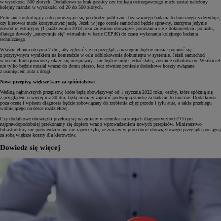
w wysokości 500 złotych. Dodatkowo za brak gaśnicy czy trójkąta ostrzegawczego może zostać nałożony
kolejny mandat w wysokości od 20 do 500 złotych.
Policjant kontrolujący auto poruszające się po drodze publicznej bez ważnego badania technicznego zadecyduje,
czy kierowca może kontynuować jazdę. Jeżeli w jego ocenie samochód będzie sprawny, zatrzyma jedynie
dowód rejestracyjny (1 października 2018 roku zniesiono obowiązek poruszania się z dokumentami pojazdu,
dlatego dowody „zatrzymuje się” wirtualnie w bazie CEPiK) do czasu wykonania kolejnego badania
technicznego.
Właściciel auta otrzyma 7 dni, aby zgłosić się na przegląd, a następnie będzie musiał pojawić się
z pozytywnym wynikiem na komendzie w celu odblokowania dokumentu w systemie. Jeżeli samochód
w ocenie funkcjonariuszy okaże się niesprawny i nie będzie mógł jechać dalej, zostanie odholowany. Właściciel
nie tylko będzie musiał wracać do domu pieszo, lecz również poniesie dodatkowe koszty związane
z usunięciem auta z drogi.
Nowe przepisy, większe kary za spóźnialstwo
Według najnowszych przepisów, które będą obowiązywać od 1 stycznia 2022 roku, osoby, które spóźnią się
z przeglądem o więcej niż 30 dni, będą musiały zapłacić podwójną stawkę za badanie techniczne. Dodatkowo
poza oceną i wpisem diagnosta będzie zobowiązany do zrobienia zdjęć przodu i tyłu auta, a także przebiegu
widniejącego na desce rozdzielczej.
Czy dodatkowe obowiązki przełożą się na zmiany w cenniku na stacjach diagnostycznych? O tym
najprawdopodobniej przekonamy się dopiero wraz z wprowadzeniem nowych przepisów. Ministerstwo
Infrastruktury nie potwierdziło ani nie zaprzeczyło, że zmiany w procedurze obowiązkowego przeglądu pociągną
za sobą większe koszty dla kierowców.
Dowiedz się więcej