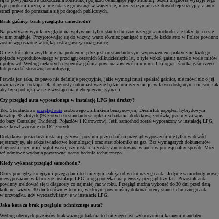
są to powypadkowe uszkodzenia konstrukcji pojazdu osłabiające jego strukturę. Jeżeli diagnosta wykryje tego
typu problem i uzna, że nie uda się go usunąć w warsztacie, może zatrzymać nasz dowód rejestracyjny, a auto
straci prawo do poruszania się po drogach publicznych.
Brak gaśnicy, brak przeglądu samochodu?
Na pozytywny wynik przeglądu ma wpływ nie tylko stan techniczny naszego samochodu, ale także to, co się
w nim znajduje. Przygotowując się do wizyty, warto również pamiętać o tym, że każde auto w Polsce powinno
zostać wyposażone w trójkąt ostrzegawczy oraz gaśnicę.
O ile z trójkątem zwykle nie ma problemu, gdyż jest on standardowym wyposażeniem praktycznie każdego
pojazdu wyprodukowanego w przeciągu ostatnich kilkudziesięciu lat, o tyle wokół gaśnic narosło wiele mitów
i półprawd. Według niektórych ekspertów gaśnica powinna zawierać minimum 1 kilogram środka gaśniczego
lub posiadać stosowną homologację.
Prawda jest taka, że prawo nie definiuje precyzyjnie, jakie wymogi musi spełniać gaśnica, nie mówi nic o jej
rozmiarze ani rodzaju. Dla diagnosty natomiast ważne będzie umieszczenie jej w łatwo dostępnym miejscu, tak
aby była pod ręką w razie wystąpienia niebezpiecznej sytuacji.
Czy przegląd auta wyposażonego w instalację LPG jest droższy?
Tak. Standardowo
przegląd auta
osobowego z silnikiem benzynowym, Diesla lub napędem hybrydowym
kosztuje 99 złotych (98 złotych to standardowa opłata za badanie, dodatkową złotówkę płacimy za wpis
do bazy Centralnej Ewidencji Pojazdów i Kierowców). Jeśli samochód został wyposażony w instalację LPG,
nasz koszt wzrośnie do 162 złotych.
Dodatkowo posiadacze instalacji gazowej powinni przyjechać na przegląd wyposażeni nie tylko w dowód
rejestracyjny, ale także świadectwo homologacji oraz atest zbiornika na gaz. Bez wymaganych dokumentów
diagnosta może mieć wątpliwości, czy instalacja została zamontowana w aucie w profesjonalny sposób. Może
też odmówić wydania pozytywnej oceny badania technicznego.
Kiedy wykonać przegląd samochodu?
Okres pomiędzy kolejnymi przeglądami technicznymi zależy od wieku naszego auta. Jedynie samochody nowe,
niewyposażone w fabryczne instalacje LPG, mogą poczekać na pierwszy przegląd trzy lata. Pozostałe auta
powinny meldować się u diagnosty co najmniej raz w roku. Przegląd można wykonać do 30 dni przed datą
kolejnej wizyty. 30 dni to również termin, w którym powinniśmy dokonać oceny stanu technicznego auta
w przypadku, gdy wyposażyliśmy je w instalację LPG.
Jaka kara za brak przeglądu technicznego auta?
Według obecnych przepisów brak ważnego badania technicznego jest wykroczeniem karanym mandatem