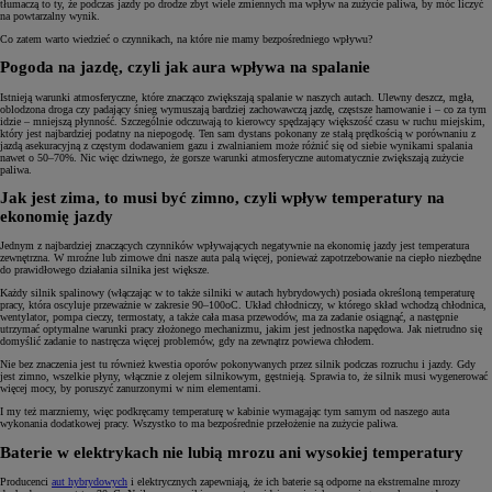
tłumaczą to ty, że podczas jazdy po drodze zbyt wiele zmiennych ma wpływ na zużycie paliwa, by móc liczyć
na powtarzalny wynik.
Co zatem warto wiedzieć o czynnikach, na które nie mamy bezpośredniego wpływu?
Pogoda na jazdę, czyli jak aura wpływa na spalanie
Istnieją warunki atmosferyczne, które znacząco zwiększają spalanie w naszych autach. Ulewny deszcz, mgła,
oblodzona droga czy padający śnieg wymuszają bardziej zachowawczą jazdę, częstsze hamowanie i – co za tym
idzie – mniejszą płynność. Szczególnie odczuwają to kierowcy spędzający większość czasu w ruchu miejskim,
który jest najbardziej podatny na niepogodę. Ten sam dystans pokonany ze stałą prędkością w porównaniu z
jazdą asekuracyjną z częstym dodawaniem gazu i zwalnianiem może różnić się od siebie wynikami spalania
nawet o 50–70%. Nic więc dziwnego, że gorsze warunki atmosferyczne automatycznie zwiększają zużycie
paliwa.
Jak jest zima, to musi być zimno, czyli wpływ temperatury na
ekonomię jazdy
Jednym z najbardziej znaczących czynników wpływających negatywnie na ekonomię jazdy jest temperatura
zewnętrzna. W mroźne lub zimowe dni nasze auta palą więcej, ponieważ zapotrzebowanie na ciepło niezbędne
do prawidłowego działania silnika jest większe.
Każdy silnik spalinowy (włączając w to także silniki w autach hybrydowych) posiada określoną temperaturę
pracy, która oscyluje przeważnie w zakresie 90–100oC. Układ chłodniczy, w którego skład wchodzą chłodnica,
wentylator, pompa cieczy, termostaty, a także cała masa przewodów, ma za zadanie osiągnąć, a następnie
utrzymać optymalne warunki pracy złożonego mechanizmu, jakim jest jednostka napędowa. Jak nietrudno się
domyślić zadanie to nastręcza więcej problemów, gdy na zewnątrz powiewa chłodem.
Nie bez znaczenia jest tu również kwestia oporów pokonywanych przez silnik podczas rozruchu i jazdy. Gdy
jest zimno, wszelkie płyny, włącznie z olejem silnikowym, gęstnieją. Sprawia to, że silnik musi wygenerować
więcej mocy, by poruszyć zanurzonymi w nim elementami.
I my też marzniemy, więc podkręcamy temperaturę w kabinie wymagając tym samym od naszego auta
wykonania dodatkowej pracy. Wszystko to ma bezpośrednie przełożenie na zużycie paliwa.
Baterie w elektrykach nie lubią mrozu ani wysokiej temperatury
Producenci
aut hybrydowych
i elektrycznych zapewniają, że ich baterie są odporne na ekstremalne mrozy