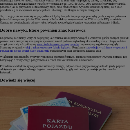
dochodzące nawet to -30oC. Najlepsze wyniki, a co za tym idzie –największy zasięg, uzyskamy, gdy
temperatura na zewnątrz będzie wahać się w przedziale od 10oC do 30oC. Aby zapewnić optymalne warunki,
podobnie jak w przypadku silnika tradycyjnego, auto również musi wykonać dodatkową pracę, co z kolei
przekłada się na zwiększone zużycie paliwa lub energii skutkujące niższym zasięgiem.
To, co nigdy nie zmienia się w przypadku aut hybrydowych, to proporcje pomiędzy jazdą z wykorzystaniem
jednostki benzynowej (około 23% czasu) i silnika elektrycznego (nawet do 77% w trybie EV) w mieście.
Oznacza to, że niezależnie od pory roku, hybryda zawsze będzie bardziej oszczędna od benzyny i diesla.
Dobre nawyki, które powinien znać kierowca
Co prawda, nie mamy wpływu na pogodę, ale zmiana kilku przyzwyczajeń i wdrożenie garści dobrych praktyk
pozwoli nam cieszyć się mniejszym spalaniem nawet podczas najbardziej ekstremalnej zimy. Dbając o dobre
osiągi przez cały rok, pilnujmy
stanu technicznego naszego pojazdu
i wykonujmy regularne przeglądy.
Stosujmy oryginalny
olej o rekomendowanej klasie lepkości
. Regularnie
sprawdzajmy ciśnienie w oponach i
poruszajmy się na dobrej klasy ogumieniu
posiadającym atest producenta naszego auta.
Właściciele samochodów hybrydowych mogą oszczędzić paliwo, regulując temperaturę wewnątrz pojazdu lub
korzystając z efektywnego podgrzewania siedzeń zamiast nadmuchu z nawiewów.
Posiadacze elektryków zyskają cenne kilometry zasięgu, odpowiednio przygotowując auto do jazdy poprzez
odciążenie go z niepotrzebnego bagażu i rozgrzanie kabiny, gdy auto wciąż pozostaje podłączone do
ładowarki.
Dowiedz się więcej