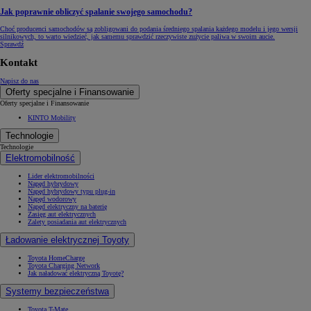
Jak poprawnie obliczyć spalanie swojego samochodu?
Choć producenci samochodów są zobligowani do podania średniego spalania każdego modelu i jego wersji
silnikowych, to warto wiedzieć, jak samemu sprawdzić rzeczywiste zużycie paliwa w swoim aucie.
Sprawdź
Kontakt
Napisz do nas
Oferty specjalne i Finansowanie
Oferty specjalne i Finansowanie
KINTO Mobility
Technologie
Technologie
Elektromobilność
Lider elektromobilności
Napęd hybrydowy
Napęd hybrydowy typu plug-in
Napęd wodorowy
Napęd elektryczny na baterię
Zasięg aut elektrycznych
Zalety posiadania aut elektrycznych
Ładowanie elektrycznej Toyoty
Toyota HomeCharge
Toyota Charging Network
Jak naładować elektryczną Toyotę?
Systemy bezpieczeństwa
Toyota T-Mate