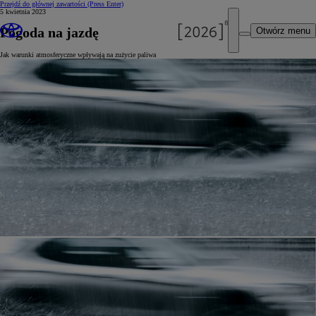
Przejdź do głównej zawartości
(Press Enter)
5 kwietnia 2023
Pogoda na jazdę
Otwórz menu
Jak warunki atmosferyczne wpływają na zużycie paliwa