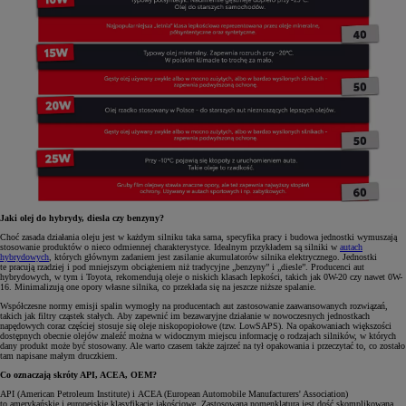
Jaki olej do hybrydy, diesla czy benzyny?
Choć zasada działania oleju jest w każdym silniku taka sama, specyfika pracy i budowa jednostki wymuszają
stosowanie produktów o nieco odmiennej charakterystyce. Idealnym przykładem są silniki w
autach
hybrydowych
, których głównym zadaniem jest zasilanie akumulatorów silnika elektrycznego. Jednostki
te pracują rzadziej i pod mniejszym obciążeniem niż tradycyjne „benzyny” i „diesle”. Producenci aut
hybrydowych, w tym i Toyota, rekomendują oleje o niskich klasach lepkości, takich jak 0W-20 czy nawet 0W-
16. Minimalizują one opory własne silnika, co przekłada się na jeszcze niższe spalanie.
Współczesne normy emisji spalin wymogły na producentach aut zastosowanie zaawansowanych rozwiązań,
takich jak filtry cząstek stałych. Aby zapewnić im bezawaryjne działanie w nowoczesnych jednostkach
napędowych coraz częściej stosuje się oleje niskopopiołowe (tzw. LowSAPS). Na opakowaniach większości
dostępnych obecnie olejów znaleźć można w widocznym miejscu informację o rodzajach silników, w których
dany produkt może być stosowany. Ale warto czasem także zajrzeć na tył opakowania i przeczytać to, co zostało
tam napisane małym druczkiem.
Co oznaczają skróty API, ACEA, OEM?
API (American Petroleum Institute) i ACEA (European Automobile Manufacturers' Association)
to amerykańskie i europejskie klasyfikacje jakościowe. Zastosowana nomenklatura jest dość skomplikowana,