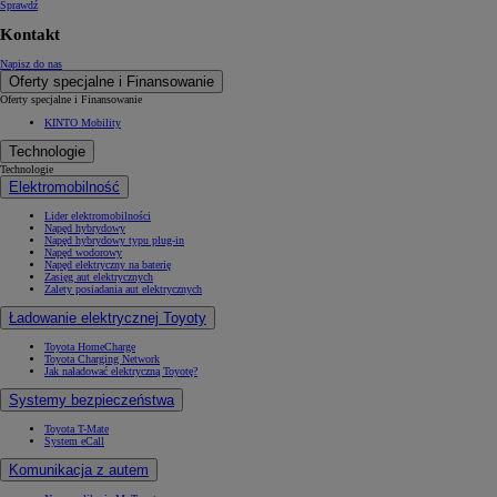
Sprawdź
Kontakt
Napisz do nas
Oferty specjalne i Finansowanie
Oferty specjalne i Finansowanie
KINTO Mobility
Technologie
Technologie
Elektromobilność
Lider elektromobilności
Napęd hybrydowy
Napęd hybrydowy typu plug-in
Napęd wodorowy
Napęd elektryczny na baterię
Zasięg aut elektrycznych
Zalety posiadania aut elektrycznych
Ładowanie elektrycznej Toyoty
Toyota HomeCharge
Toyota Charging Network
Jak naładować elektryczną Toyotę?
Systemy bezpieczeństwa
Toyota T-Mate
System eCall
Komunikacja z autem