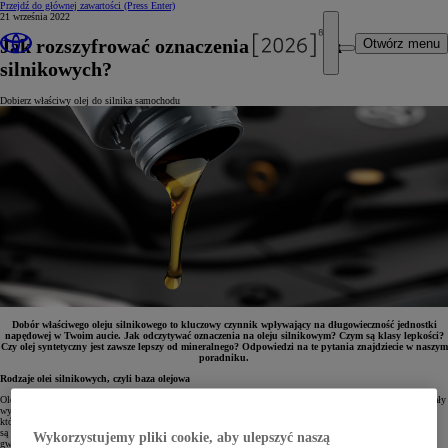
Przejdź do głównej zawartości
(Press Enter)
21 września 2022
Jak rozszyfrować oznaczenia na olejach
Otwórz menu
silnikowych?
Dobierz właściwy olej do silnika samochodu
Dobór właściwego oleju silnikowego to kluczowy czynnik wpływający na długowieczność jednostki
napędowej w Twoim aucie. Jak odczytywać oznaczenia na oleju silnikowym? Czym są klasy lepkości?
Czy olej syntetyczny jest zawsze lepszy od mineralnego? Odpowiedzi na te pytania znajdziecie w naszym
poradniku.
Rodzaje olei silnikowych, czyli baza olejowa
Oleje silnikowe możemy podzielić na trzy główne rodzaje w zależności od tego, z jakich komponentów zostały
wytworzone.
Oleje syntetyczne
powstają w wyniku syntezy chemicznej. Są to produkty wysokiej jakości,
które zapewniają prawidłowe smarowanie silnika nawet w najniższych temperaturach. Oleje syntetyczne
są stosowane „na pierwszy montaż” przez producentów aut i są rekomendowane także po okresie
Wykorzystujemy pliki cookie, aby ulepszyć naszą
gwarancyjnym. Charakteryzują się najwyższą ceną.