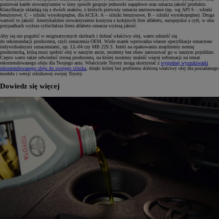
ponieważ każde stowarzyszenie w inny sposób grupuje jednostki napędowe oraz oznacza jakość produktu.
Klasyfikacje składają się z dwóch znaków, z których pierwszy oznacza zastosowanie (np. wg API S – silniki
benzynowe, C – silniki wysokoprężne, dla ACEA: A – silniki benzynowe, B – silniki wysokoprężne). Druga
wartość to jakość. Amerykańskie stowarzyszenie korzysta z kolejnych liter alfabetu, europejskie z cyfr, w obu
przypadkach wyższa cyfra/dalsza litera alfabetu oznacza wyższą jakość.
Aby się nie pogubić w enigmatycznych skrótach i dobrać właściwy olej, warto odnieść się
do rekomendacji producenta, czyli oznaczenia OEM. Wiele marek wprowadza własne specyfikacje oznaczone
indywidualnymi oznaczeniami, np. LL-04 czy MB 229.3. Jeżeli na opakowaniu znajdziemy normę
producencką, którą musi spełnić olej w naszym aucie, możemy bez obaw zastosować go w naszym pojeździe.
Często warto także odwiedzić stronę producenta, na której możemy znaleźć więcej informacji na temat
rekomendowanego oleju dla Twojego auta. Właściciele Toyoty mogą skorzystać z
wygodnej wyszukiwarki
rekomendowanego oleju do swojego silnika
, dzięki której bez problemu dobiorą właściwy olej dla posiadanego
modelu i wersji silnikowej swojej Toyoty.
Dowiedz się więcej