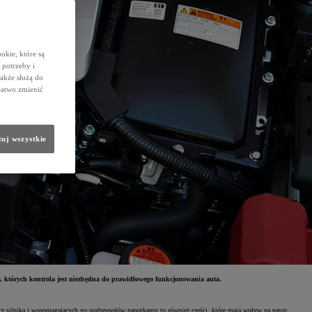
okie, które są
potrzeby i
także służą do
łatwo zmienić
uj wszystkie
y, których kontrola jest niezbędna do prawidłowego funkcjonowania auta.
rócz silnika i wspomagających go podzespołów napotkamy tu również części, które mają wpływ na nasze