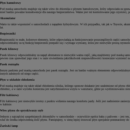
Płyn hamulcowy
Pod maską samochodu znajduje się także wlew do zbiornika z płynem hamulcowym, który odpowiada za sprawne
mieć bardzo poważne konsekwencje dla naszego bezpieczeństwa. Ważne jest też kontrolowanie jego czystości,
Akumulator
Warto tu także wspomnieć o samochodach z napędem hybrydowym. W ich przypadku, tak jak w Toyocie, akumulat
lat.
Bezpieczniki
Bezpieczniki to małe, kolorowe elementy, które odpowiadają za funkcjonowanie poszczególnych części samochodu
odpowiedzialny za tę funkcję bezpiecznik przepalił się i wymaga wymiany, która jest niezwykle prostą czynnośc
Pasek klinowy
Pasek klinowy odpowiedzialny za napęd alternatora to niezwykle ważna część, jaką znajdziemy pod maską sam
pewien czas sprawdzać jego stan i w razie stwierdzenia jakichkolwiek nieprawidłowości koniecznie wymienić n
Pasek rozrządu
Innym paskiem pod maską samochodu jest pasek rozrządu. Jest on bardzo ważnym elementem odpowiedzialnym 
innych zależnych od niego części.
Płyn w układzie chłodzenia
Pod maską znajduje się także układ chłodzenia silnika, którego sprawne działanie jest uzależnione od płynu 
chłodnic, a w razie wycieku konieczna jest natychmiastowa wizyta w warsztacie, gdzie po wyeliminowaniu nies
Filtr kabinowy
Filtr kabinowy jest niezwykle istotny z punktu widzenia naszego komfortu jazdy. Jeśli jest nadmiernie zanie
w kabinie.
Wlew płynu do spryskiwaczy szyb
Jednym z najczęściej uzupełnianych zbiorników w samochodzie – oczywiście oprócz baku z paliwem – jest ten,
wlać do środka odpowiednią ilość płynu. Pamiętajmy, w zimę lepiej stosować płyn specjalnie przeznaczony d
Żarówki lamp