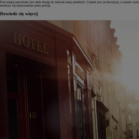
Pod maską samochodu jest także dostęp do żarówek lamp przednich. Czasem jest on łatwiejszy, a czasem wyma
skończyć się zatrzymaniem przez policję.
Dowiedz się więcej