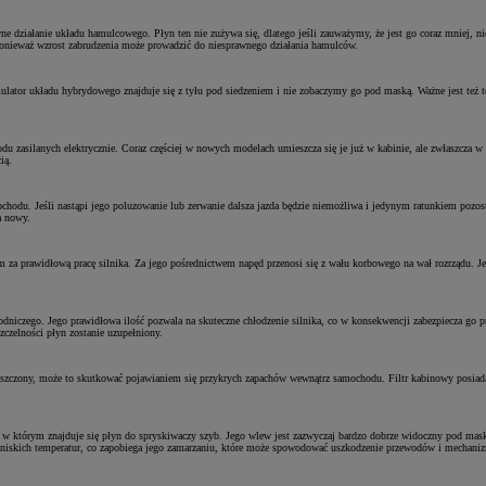
 działanie układu hamulcowego. Płyn ten nie zużywa się, dlatego jeśli zauważymy, że jest go coraz mniej, 
 ponieważ wzrost zabrudzenia może prowadzić do niesprawnego działania hamulców.
or układu hybrydowego znajduje się z tyłu pod siedzeniem i nie zobaczymy go pod maską. Ważne jest też to,
 zasilanych elektrycznie. Coraz częściej w nowych modelach umieszcza się je już w kabinie, ale zwłaszcza w s
ią.
ochodu. Jeśli nastąpi jego poluzowanie lub zerwanie dalsza jazda będzie niemożliwa i jedynym ratunkiem poz
a nowy.
za prawidłową pracę silnika. Za jego pośrednictwem napęd przenosi się z wału korbowego na wał rozrządu.
chłodniczego. Jego prawidłowa ilość pozwala na skuteczne chłodzenie silnika, co w konsekwencji zabezpiecza g
zczelności płyn zostanie uzupełniony.
czyszczony, może to skutkować pojawianiem się przykrych zapachów wewnątrz samochodu. Filtr kabinowy posiada
 w którym znajduje się płyn do spryskiwaczy szyb. Jego wlew jest zazwyczaj bardzo dobrze widoczny pod maską
o niskich temperatur, co zapobiega jego zamarzaniu, które może spowodować uszkodzenie przewodów i mechani