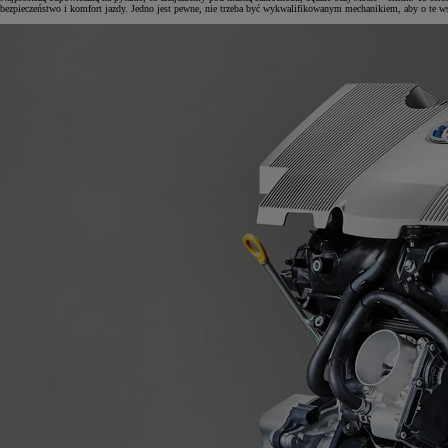
bezpieczeństwo i komfort jazdy. Jedno jest pewne, nie trzeba być wykwalifikowanym mechanikiem, aby o te ws