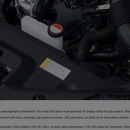
ie poszczególnych podzespołów. Zbyt mała ilość płynu może prowadzić do korozji silnika lub jego zatarcia. Dla
wać stan oleju, odczytując jego poziom na miarce. Jeśli zauważymy, że zbliża się do minimalnej wartości, jes
zyszczeniami, które mogłyby mieć zły wpływ na pracę całego mechanizmu. Filtr oleju także jest elementem, któr