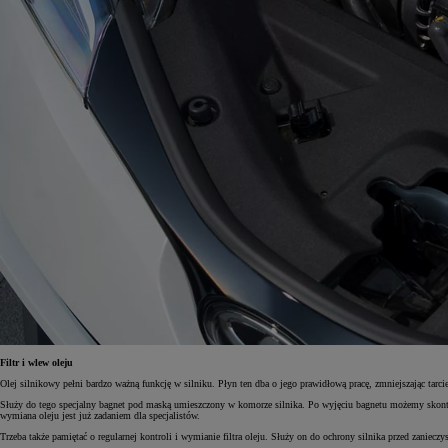
Filtr i wlew oleju
Olej silnikowy pełni bardzo ważną funkcję w silniku. Płyn ten dba o jego prawidłową pracę, zmniejszając tarc
Służy do tego specjalny bagnet pod maską umieszczony w komorze silnika. Po wyjęciu bagnetu możemy skontrolo
wymiana oleju jest już zadaniem dla specjalistów.
Trzeba także pamiętać o regularnej kontroli i wymianie filtra oleju. Służy on do ochrony silnika przed zaniec