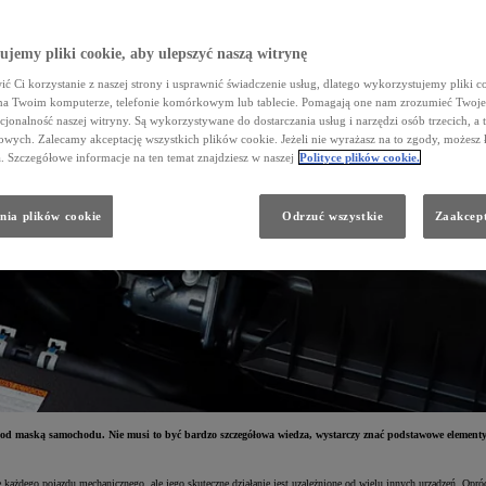
jemy pliki cookie, aby ulepszyć naszą witrynę
ć Ci korzystanie z naszej strony i usprawnić świadczenie usług, dlatego wykorzystujemy pliki co
na Twoim komputerze, telefonie komórkowym lub tablecie. Pomagają one nam zrozumieć Twoje 
cjonalność naszej witryny. Są wykorzystywane do dostarczania usług i narzędzi osób trzecich, a 
wych. Zalecamy akceptację wszystkich plików cookie. Jeżeli nie wyrażasz na to zgody, możesz 
a. Szczegółowe informacje na ten temat znajdziesz w naszej
Polityce plików cookie.
nia plików cookie
Odrzuć wszystkie
Zaakcept
 pod maską samochodu. Nie musi to być bardzo szczegółowa wiedza, wystarczy znać podstawowe element
e każdego pojazdu mechanicznego, ale jego skuteczne działanie jest uzależnione od wielu innych urządzeń. Op