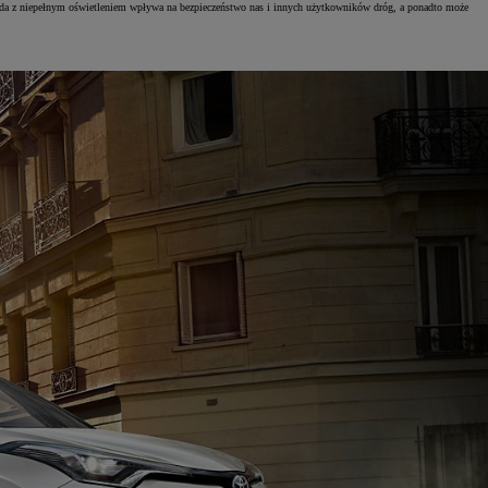
azda z niepełnym oświetleniem wpływa na bezpieczeństwo nas i innych użytkowników dróg, a ponadto może