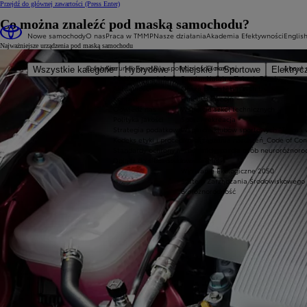
Przejdź do głównej zawartości
(Press Enter)
Co można znaleźć pod maską samochodu?
Nowe samochody
O nas
Praca w TMMP
Nasze działania
Akademia Efektywności
Englis
Najważniejsze urządzenia pod maską samochodu
O fabryce
Kierunek Toyota
Dla społeczności lokalnej
O nas
About 
Wszystkie kategorie
Hybrydowe
Miejskie
Sportowe
Elektryc
Podstawowe info
Fundamentalne Zasady Toyoty
Nasza oferta
Aktualności
Nasze priorytety
Poznaj naszych trenerów
Kontakt
Fundusz Toyoty
LinkedIn
Odwiedź nas
Wsparcie szkół technicznych
Polityka jakości
Sport i rekreacja
Strategia podatkowa
Wsparcie klubów sportowych "Toyota 
Kodeks etyki i procedura zgłaszania naruszeń_Code of Co
Wolontariat
Standardy ochrony małoletnich
Program wsparcia osób neuroróżnoro
Dołącz do sieci dostawców TMMP
Dla środowiska
Wyzwanie Ekologiczne 2050
System Zarządzania Środowiskowego
Bioróżnorodność