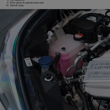
Wlew płynu do spryskiwacza szyb
Żarówki lamp