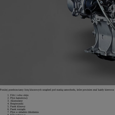
Poniżej przedstawiamy listę kluczowych urządzeń pod maską samochodu, które powinien znać każdy kierowca:
Filtr i wlew oleju
Płyn hamulcowy
Akumulator
Bezpieczniki
Pasek klinowy
Pasek rozrządu
Płyn w układzie chłodzenia
Filtr kabinowy