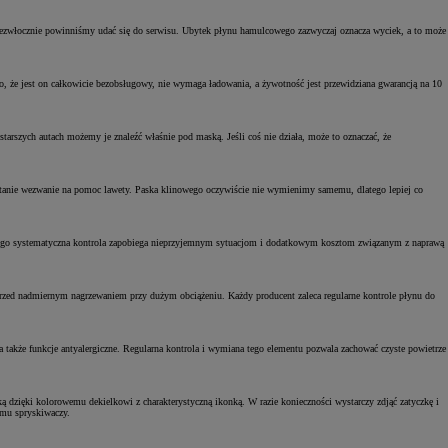
niezwłocznie powinniśmy udać się do serwisu. Ubytek płynu hamulcowego zazwyczaj oznacza wyciek, a to może
 że jest on całkowicie bezobsługowy, nie wymaga ładowania, a żywotność jest przewidziana gwarancją na 10
tarszych autach możemy je znaleźć właśnie pod maską. Jeśli coś nie działa, może to oznaczać, że
ostanie wezwanie na pomoc lawety. Paska klinowego oczywiście nie wymienimy samemu, dlatego lepiej co
 Jego systematyczna kontrola zapobiega nieprzyjemnym sytuacjom i dodatkowym kosztom związanym z naprawą
o przed nadmiernym nagrzewaniem przy dużym obciążeniu. Każdy producent zaleca regularne kontrole płynu do
 także funkcje antyalergiczne. Regularna kontrola i wymiana tego elementu pozwala zachować czyste powietrze
 dzięki kolorowemu dekielkowi z charakterystyczną ikonką. W razie konieczności wystarczy zdjąć zatyczkę i
zmu spryskiwaczy.