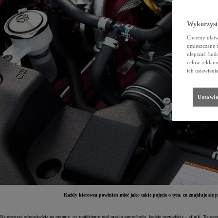
Wykorzystu
Chcemy ułatwi
umieszczane 
ulepszać funk
celów reklamo
ich ustawieni
Ustawie
Każdy kierowca powinien mieć jako takie pojęcie o tym, co znajduje się
Najprostszą odpowiedzią na pytanie, co znajdziemy pod maską samochodu, będzie oczywiście – silnik. To serc