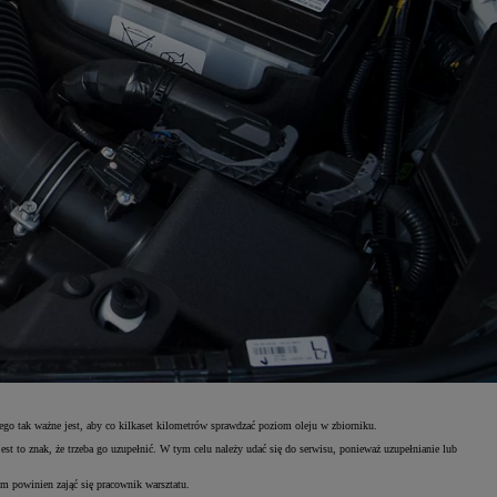
tego tak ważne jest, aby co kilkaset kilometrów sprawdzać poziom oleju w zbiorniku.
t to znak, że trzeba go uzupełnić. W tym celu należy udać się do serwisu, ponieważ uzupełnianie lub
ym powinien zająć się pracownik warsztatu.