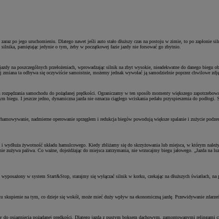
 zaraz po jego uruchomieniu. Dlatego nawet jeśli auto stało dłuższy czas na postoju w zimie, to po zapłonie 
 silnika, pamiętając jedynie o tym, żeby w początkowej fazie jazdy nie forsować go zbytnio.
zdy na poszczególnych przełożeniach, wprowadzając silnik na zbyt wysokie, nieadekwatne do danego biegu obrot
znej zmiana ta odbywa się oczywiście samoistnie, możemy jednak wywołać ją samodzielnie poprzez chwilowe zdj
as rozpędzania samochodu do pożądanej prędkości. Ograniczamy w ten sposób momenty większego zapotrzebowani
m biegu. I jeszcze jedno, dynamiczna jazda nie oznacza ciągłego wciskania pedału przyspieszenia do podłogi. S
wyhamowywanie, nadmierne operowanie sprzęgłem i redukcja biegów powodują większe spalanie i zużycie podz
a i wydłuża żywotność układu hamulcowego. Kiedy zbliżamy się do skrzyżowania lub miejsca, w którym należy 
 zużywa paliwa. Co ważne, dojeżdżając do miejsca zatrzymania, nie wrzucajmy biegu jałowego. „Jazda na luzie”
t wyposażony w system Start&Stop, starajmy się wyłączać silnik w korku, czekając na dłuższych światłach, na 
stu skupienie na tym, co dzieje się wokół, może mieć duży wpływ na ekonomiczną jazdę. Przewidywanie zdarze
y do osiągnięcia pożądanej prędkości. Dlatego jazda z pustym boksem dachowym, zamontowanymi relingami cz