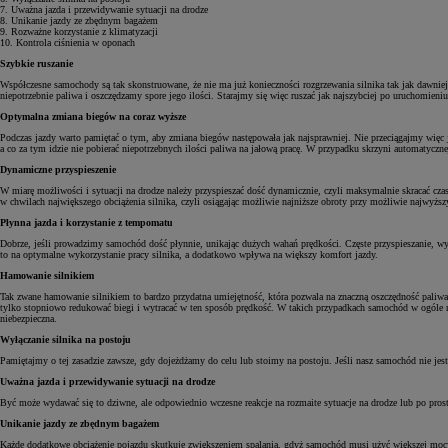
7. Uważna jazda i przewidywanie sytuacji na drodze
8. Unikanie jazdy ze zbędnym bagażem
9. Rozważne korzystanie z klimatyzacji
10. Kontrola ciśnienia w oponach
Szybkie ruszanie
Współczesne samochody są tak skonstruowane, że nie ma już konieczności rozgrzewania silnika tak jak dawniej
niepotrzebnie paliwa i oszczędzamy spore jego ilości. Starajmy się więc ruszać jak najszybciej po uruchomieniu
Optymalna zmiana biegów na coraz wyższe
Podczas jazdy warto pamiętać o tym, aby zmiana biegów następowała jak najsprawniej. Nie przeciągajmy więc ja
a co za tym idzie nie pobierać niepotrzebnych ilości paliwa na jałową pracę. W przypadku skrzyni automatyc
Dynamiczne przyspieszenie
W miarę możliwości i sytuacji na drodze należy przyspieszać dość dynamicznie, czyli maksymalnie skracać cz
w chwilach największego obciążenia silnika, czyli osiągając możliwie najniższe obroty przy możliwie najwyższy
Płynna jazda i korzystanie z tempomatu
Dobrze, jeśli prowadzimy samochód dość płynnie, unikając dużych wahań prędkości. Częste przyspieszanie, 
to na optymalne wykorzystanie pracy silnika, a dodatkowo wpływa na większy komfort jazdy.
Hamowanie silnikiem
Tak zwane hamowanie silnikiem to bardzo przydatna umiejętność, która pozwala na znaczną oszczędność paliw
tylko stopniowo redukować biegi i wytracać w ten sposób prędkość. W takich przypadkach samochód w ogóle nie
niebezpieczna.
Wyłączanie silnika na postoju
Pamiętajmy o tej zasadzie zawsze, gdy dojeżdżamy do celu lub stoimy na postoju. Jeśli nasz samochód nie jes
Uważna jazda i przewidywanie sytuacji na drodze
Być może wydawać się to dziwne, ale odpowiednio wczesne reakcje na rozmaite sytuacje na drodze lub po pro
Unikanie jazdy ze zbędnym bagażem
Każde dodatkowe obciążenie pojazdu skutkuje zwiększeniem spalania, gdyż samochód musi użyć większej moc