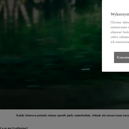
Wykorzystu
Chcemy ułatwi
umieszczane 
ulepszać funk
celów reklamo
ich ustawieni
Ustawie
Każdy kierowca posiada własny sposób jazdy samochodem. Jednak nie zawsze nasze nawyki
Co to jest EcoDriving?