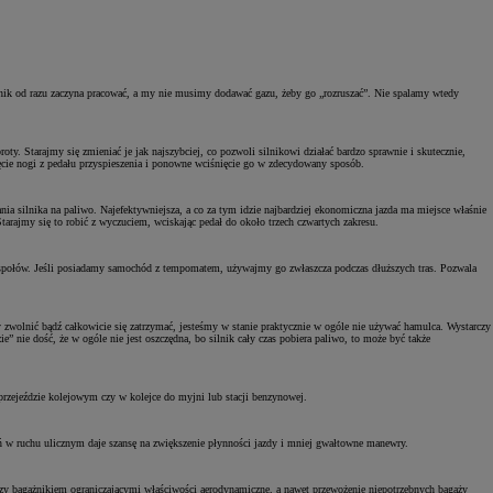
silnik od razu zaczyna pracować, a my nie musimy dodawać gazu, żeby go „rozruszać”. Nie spalamy wtedy
y. Starajmy się zmieniać je jak najszybciej, co pozwoli silnikowi działać bardzo sprawnie i skutecznie,
ęcie nogi z pedału przyspieszenia i ponowne wciśnięcie go w zdecydowany sposób.
a silnika na paliwo. Najefektywniejsza, a co za tym idzie najbardziej ekonomiczna jazda ma miejsce właśnie
tarajmy się to robić z wyczuciem, wciskając pedał do około trzech czwartych zakresu.
espołów. Jeśli posiadamy samochód z tempomatem, używajmy go zwłaszcza podczas dłuższych tras. Pozwala
zwolnić bądź całkowicie się zatrzymać, jesteśmy w stanie praktycznie w ogóle nie używać hamulca. Wystarczy
 nie dość, że w ogóle nie jest oszczędna, bo silnik cały czas pobiera paliwo, to może być także
przejeździe kolejowym czy w kolejce do myjni lub stacji benzynowej.
ń w ruchu ulicznym daje szansę na zwiększenie płynności jazdy i mniej gwałtowne manewry.
y bagażnikiem ograniczającymi właściwości aerodynamiczne, a nawet przewożenie niepotrzebnych bagaży