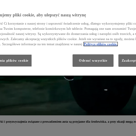
jemy pliki cookie, aby ulepszyć naszą witrynę
ć Ci korzystanie z naszej strony i usprawnić świadczenie usług, dlatego wykorzystujemy pliki co
na Twoim komputerze, telefonie komórkowym lub tablecie. Pomagają one nam zrozumieć Twoje 
cjonalność naszej witryny. Są wykorzystywane do dostarczania usług i narzędzi osób trzecich, a 
wych. Zalecamy akceptację wszystkich plików cookie. Jeżeli nie wyrażasz na to zgody, możesz 
a. Szczegółowe informacje na ten temat znajdziesz w naszej
Polityce plików cookie.
nia plików cookie
Odrzuć wszystkie
Zaakcept
 i przyzwyczajenia związane z prowadzeniem auta są przyjazne dla środowiska, a przy okazji mogą zwi