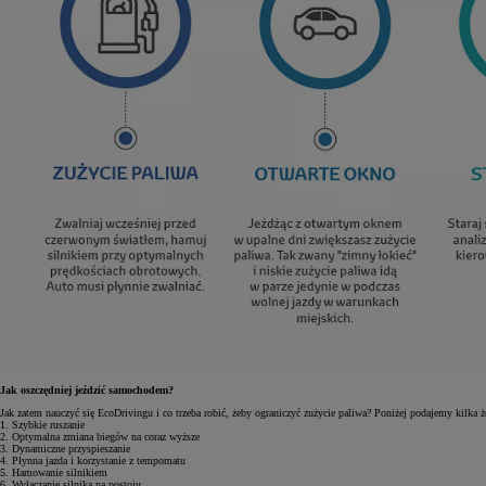
Jak oszczędniej jeździć samochodem?
Jak zatem nauczyć się EcoDrivingu i co trzeba robić, żeby ograniczyć zużycie paliwa? Poniżej podajemy kilka 
1. Szybkie ruszanie
2. Optymalna zmiana biegów na coraz wyższe
3. Dynamiczne przyspieszanie
4. Płynna jazda i korzystanie z tempomatu
5. Hamowanie silnikiem
6. Wyłączanie silnika na postoju