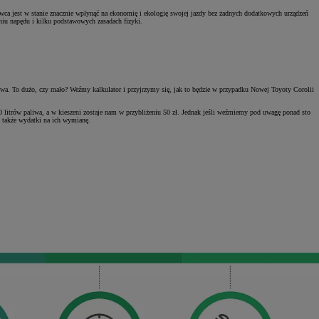
owca jest w stanie znacznie wpłynąć na ekonomię i ekologię swojej jazdy bez żadnych dodatkowych urządzeń
iu napędu i kilku podstawowych zasadach fizyki.
liwa. To dużo, czy mało? Weźmy kalkulator i przyjrzymy się, jak to będzie w przypadku Nowej Toyoty Corolii
litrów paliwa, a w kieszeni zostaje nam w przybliżeniu 50 zł. Jednak jeśli weźmiemy pod uwagę ponad sto
ę także wydatki na ich wymianę.