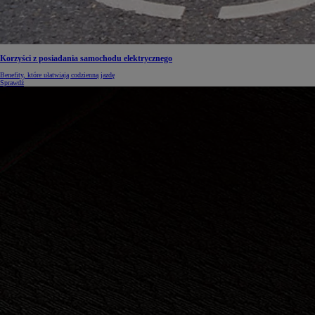
Korzyści z posiadania samochodu elektrycznego
Benefity, które ułatwiają codzienną jazdę
Sprawdź