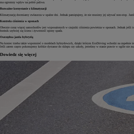
ma ogromny wpływ na pobór paliwa.
Rozważne korzystanie z klimatyzacji
Klimatyzację doceniamy zwłaszcza w upalne dni. Jednak pamiętajmy, że nie musimy jej używać non-stop. Jazda 
Kontrola ciśnienia w oponach
Obecnie coraz więcej samochodów jest wyposażonych w czujniki ciśnienia powietrza w oponach. Jednak jeśli 
bieżnik szybciej się ściera i żywotność opony spada.
Oszczędna jazda hybrydą
Na koniec trzeba także wspomnieć o modelach hybrydowych, dzięki którym EcoDriving wchodzi na zupełnie i
Jeśli zatem często pokonujemy krótkie dystanse do sklepu czy szkoły, jesteśmy w stanie prawie w ogóle nie zu
Dowiedz się więcej