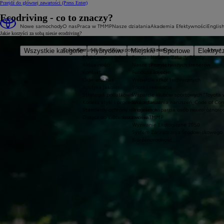
Przejdź do głównej zawartości
(Press Enter)
Ecodriving - co to znaczy?
Nowe samochody
O nas
Praca w TMMP
Nasze działania
Akademia Efektywności
Englis
Jakie korzyści za sobą niesie ecodriving?
O fabryce
Kierunek Toyota
Dla społeczności lokalnej
O nas
About 
Wszystkie kategorie
Hybrydowe
Miejskie
Sportowe
Elektryc
Podstawowe info
Fundamentalne Zasady Toyoty
Nasza oferta
Aktualności
Nasze priorytety
Poznaj naszych trenerów
Kontakt
Fundusz Toyoty
LinkedIn
Odwiedź nas
Wsparcie szkół technicznych
Polityka jakości
Sport i rekreacja
Strategia podatkowa
Wsparcie klubów sportowych "Toyota 
Kodeks etyki i procedura zgłaszania naruszeń_Code of Co
Wolontariat
Standardy ochrony małoletnich
Program wsparcia osób neuroróżnoro
Dołącz do sieci dostawców TMMP
Dla środowiska
Wyzwanie Ekologiczne 2050
System Zarządzania Środowiskowego
Bioróżnorodność