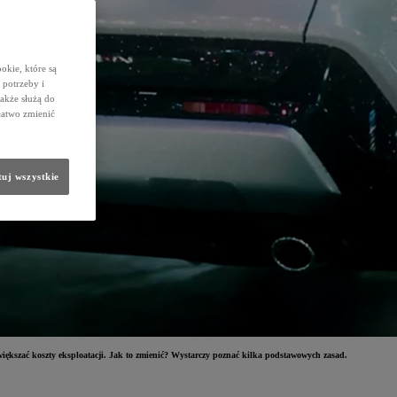
okie, które są
potrzeby i
także służą do
łatwo zmienić
uj wszystkie
ększać koszty eksploatacji. Jak to zmienić? Wystarczy poznać kilka podstawowych zasad.