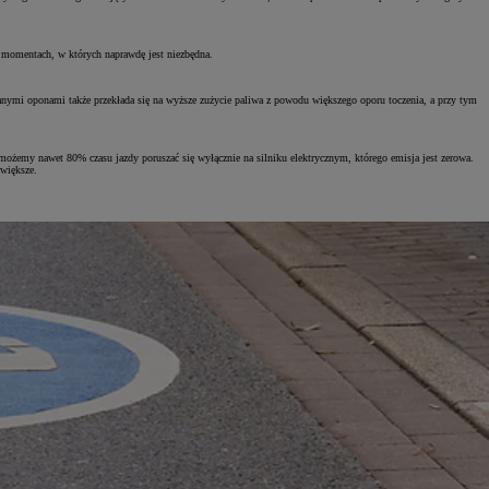
w momentach, w których naprawdę jest niezbędna.
nymi oponami także przekłada się na wyższe zużycie paliwa z powodu większego oporu toczenia, a przy tym
emy nawet 80% czasu jazdy poruszać się wyłącznie na silniku elektrycznym, którego emisja jest zerowa.
 większe.