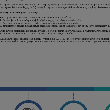
W największym skrócie, EcoDriving jest specjalną techniką jazdy samochodem pozwalającą na jak najniższe zuż
czy usprawnień konstrukcyjnych. Wystarczą do tego zwykłe umiejętności, trochę samodyscypliny i konsekwe
Dlaczego EcoDriving jest opłacalny?
Jazda oparta na EcoDrivingu skutkuje kilkoma zasadniczymi korzyściami:
1. Produkujemy do atmosfery mniej dwutlenku węgla, czyli dbamy o środowisko.
2. Zużywamy mniej paliwa, czyli rzadziej tankujemy na stacjach benzynowych.
3. Zmniejszamy zużycie mechanicznych części samochodu, takich jak hamulce czy opony, czyli oszczędzamy n
O ile kwestia ekologiczna nie podlega dyskusji, o tyle ekonomia jazdy wymaga kilku wyjaśnień. Powiedzmy, ż
z silnikiem benzynowym 1.2 Turbo 116 KM z manualną skrzynią biegów.
Katalogowo średnie spalanie tego modelu wynosi około 5,8 l/100 km, co przy zbiorniku paliwa o pojemności 
takich tankowań do pełna i przejechanie 100 000 km, to robi nam się już blisko 6 000 zł oszczędności. Robi w