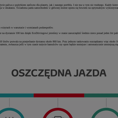
ycie paliwa z pożytkiem zarówno dla planety, jak i naszego portfela. I nie ma w tym nic trudnego. Każdy kier
ncja w działaniu. Świadoma jazda samochodem w głównej mierze opiera się bowiem na optymalnym wykorzystan
a wizytach w warsztacie i wymianach podzespołów.
e na dystansie 100 km dzięki EcoDrivingowi jesteśmy w stanie zaoszczędzić średnio nieco ponad jeden litr pa
50 litrów pozwala na przejechanie dystansu około 860 km. Przy jednym tankowaniu oszczędzamy więc około 10 
rażenie, zwłaszcza jeśli w tym czasie zużycie hamulców czy opon będzie mniejsze i automatycznie zmniejszą si