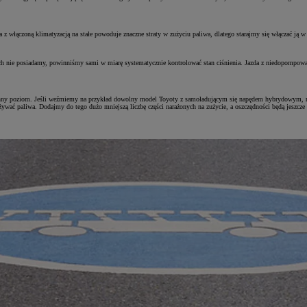
z włączoną klimatyzacją na stałe powoduje znaczne straty w zużyciu paliwa, dlatego starajmy się włączać ją 
ich nie posiadamy, powinniśmy sami w miarę systematycznie kontrolować stan ciśnienia. Jazda z niedopompowa
nny poziom. Jeśli weźmiemy na przykład dowolny model Toyoty z samoładującym się napędem hybrydowym, moż
żywać paliwa. Dodajmy do tego dużo mniejszą liczbę części narażonych na zużycie, a oszczędności będą jeszcze