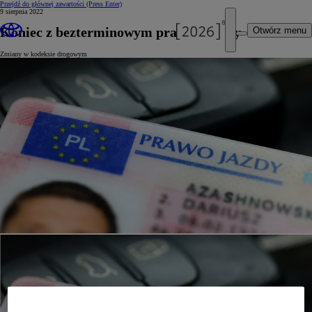
Przejdź do głównej zawartości
(Press Enter)
9 sierpnia 2022
Koniec z bezterminowym prawem jazdy
Otwórz menu
Zmiany w kodeksie drogowym