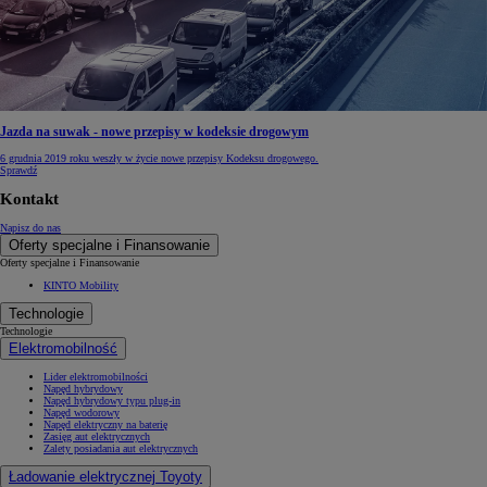
Jazda na suwak - nowe przepisy w kodeksie drogowym
6 grudnia 2019 roku weszły w życie nowe przepisy Kodeksu drogowego.
Sprawdź
Kontakt
Napisz do nas
Oferty specjalne i Finansowanie
Oferty specjalne i Finansowanie
KINTO Mobility
Technologie
Technologie
Elektromobilność
Lider elektromobilności
Napęd hybrydowy
Napęd hybrydowy typu plug-in
Napęd wodorowy
Napęd elektryczny na baterię
Zasięg aut elektrycznych
Zalety posiadania aut elektrycznych
Ładowanie elektrycznej Toyoty