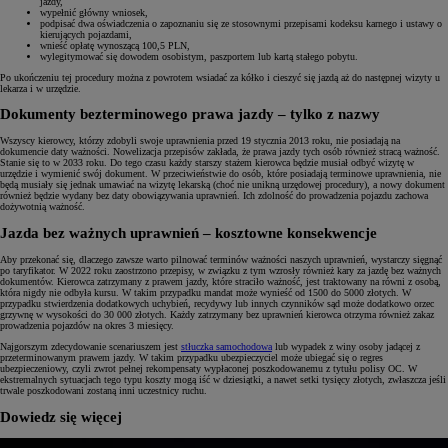
jazdy,
wypełnić główny wniosek,
podpisać dwa oświadczenia o zapoznaniu się ze stosownymi przepisami kodeksu karnego i ustawy o
kierujących pojazdami,
wnieść opłatę wynoszącą 100,5 PLN,
wylegitymować się dowodem osobistym, paszportem lub kartą stałego pobytu.
Po ukończeniu tej procedury można z powrotem wsiadać za kółko i cieszyć się jazdą aż do następnej wizyty u
lekarza i w urzędzie.
Dokumenty bezterminowego prawa jazdy – tylko z nazwy
Wszyscy kierowcy, którzy zdobyli swoje uprawnienia przed 19 stycznia 2013 roku, nie posiadają na
dokumencie daty ważności. Nowelizacja przepisów zakłada, że prawa jazdy tych osób również stracą ważność.
Stanie się to w 2033 roku. Do tego czasu każdy starszy stażem kierowca będzie musiał odbyć wizytę w
urzędzie i wymienić swój dokument. W przeciwieństwie do osób, które posiadają terminowe uprawnienia, nie
będą musiały się jednak umawiać na wizytę lekarską (choć nie unikną urzędowej procedury), a nowy dokument
również będzie wydany bez daty obowiązywania uprawnień. Ich zdolność do prowadzenia pojazdu zachowa
dożywotnią ważność.
Jazda bez ważnych uprawnień – kosztowne konsekwencje
Aby przekonać się, dlaczego zawsze warto pilnować terminów ważności naszych uprawnień, wystarczy sięgnąć
po taryfikator. W 2022 roku zaostrzono przepisy, w związku z tym wzrosły również kary za jazdę bez ważnych
dokumentów. Kierowca zatrzymany z prawem jazdy, które straciło ważność, jest traktowany na równi z osobą,
która nigdy nie odbyła kursu. W takim przypadku mandat może wynieść od 1500 do 5000 złotych. W
przypadku stwierdzenia dodatkowych uchybień, recydywy lub innych czynników sąd może dodatkowo orzec
grzywnę w wysokości do 30 000 złotych. Każdy zatrzymany bez uprawnień kierowca otrzyma również zakaz
prowadzenia pojazdów na okres 3 miesięcy.
Najgorszym zdecydowanie scenariuszem jest
stłuczka samochodowa
lub wypadek z winy osoby jadącej z
przeterminowanym prawem jazdy. W takim przypadku ubezpieczyciel może ubiegać się o regres
ubezpieczeniowy, czyli zwrot pełnej rekompensaty wypłaconej poszkodowanemu z tytułu polisy OC. W
ekstremalnych sytuacjach tego typu koszty mogą iść w dziesiątki, a nawet setki tysięcy złotych, zwłaszcza jeśli
trwale poszkodowani zostaną inni uczestnicy ruchu.
Dowiedz się więcej