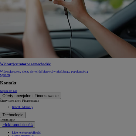
Wideorejestrator w samochodzie
Wideorejestratory cieszą się wśród kierowców niesłabnącą popularnością.
Sprawdź
Kontakt
Napisz do nas
Oferty specjalne i Finansowanie
Oferty specjalne i Finansowanie
KINTO Mobility
Technologie
Technologie
Elektromobilność
Lider elektromobilności
Napęd hybrydowy