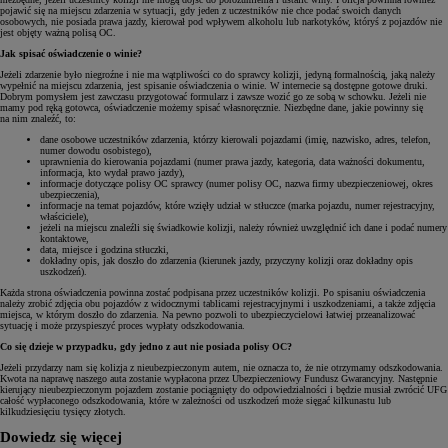
pojawić się na miejscu zdarzenia w sytuacji, gdy jeden z uczestników nie chce podać swoich danych
osobowych, nie posiada prawa jazdy, kierował pod wpływem alkoholu lub narkotyków, któryś z pojazdów nie
jest objęty ważną polisą OC.
Jak spisać oświadczenie o winie?
Jeżeli zdarzenie było niegroźne i nie ma wątpliwości co do sprawcy kolizji, jedyną formalnością, jaką należy
wypełnić na miejscu zdarzenia, jest spisanie oświadczenia o winie. W internecie są dostępne gotowe druki.
Dobrym pomysłem jest zawczasu przygotować formularz i zawsze wozić go ze sobą w schowku. Jeżeli nie
mamy pod ręką gotowca, oświadczenie możemy spisać własnoręcznie. Niezbędne dane, jakie powinny się
na nim znaleźć, to:
dane osobowe uczestników zdarzenia, którzy kierowali pojazdami (imię, nazwisko, adres, telefon,
numer dowodu osobistego),
uprawnienia do kierowania pojazdami (numer prawa jazdy, kategoria, data ważności dokumentu,
informacja, kto wydał prawo jazdy),
informacje dotyczące polisy OC sprawcy (numer polisy OC, nazwa firmy ubezpieczeniowej, okres
ubezpieczenia),
informacje na temat pojazdów, które wzięły udział w stłuczce (marka pojazdu, numer rejestracyjny,
właściciele),
jeżeli na miejscu znaleźli się świadkowie kolizji, należy również uwzględnić ich dane i podać numery
kontaktowe,
data, miejsce i godzina stłuczki,
dokładny opis, jak doszło do zdarzenia (kierunek jazdy, przyczyny kolizji oraz dokładny opis
uszkodzeń).
Każda strona oświadczenia powinna zostać podpisana przez uczestników kolizji. Po spisaniu oświadczenia
należy zrobić zdjęcia obu pojazdów z widocznymi tablicami rejestracyjnymi i uszkodzeniami, a także zdjęcia
miejsca, w którym doszło do zdarzenia. Na pewno pozwoli to ubezpieczycielowi łatwiej przeanalizować
sytuację i może przyspieszyć proces wypłaty odszkodowania.
Co się dzieje w przypadku, gdy jedno z aut nie posiada polisy OC?
Jeżeli przydarzy nam się kolizja z nieubezpieczonym autem, nie oznacza to, że nie otrzymamy odszkodowania.
Kwota na naprawę naszego auta zostanie wypłacona przez Ubezpieczeniowy Fundusz Gwarancyjny. Następnie
kierujący nieubezpieczonym pojazdem zostanie pociągnięty do odpowiedzialności i będzie musiał zwrócić UFG
całość wypłaconego odszkodowania, które w zależności od uszkodzeń może sięgać kilkunastu lub
kilkudziesięciu tysięcy złotych.
Dowiedz się więcej