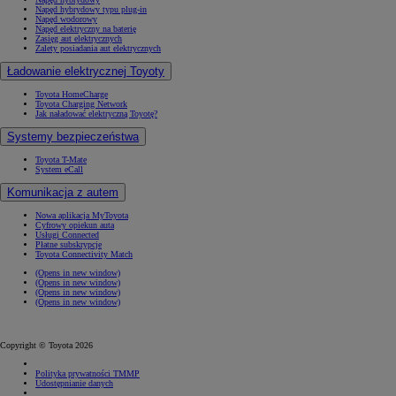
Napęd hybrydowy typu plug-in
Napęd wodorowy
Napęd elektryczny na baterię
Zasięg aut elektrycznych
Zalety posiadania aut elektrycznych
Ładowanie elektrycznej Toyoty
Toyota HomeCharge
Toyota Charging Network
Jak naładować elektryczną Toyotę?
Systemy bezpieczeństwa
Toyota T-Mate
System eCall
Komunikacja z autem
Nowa aplikacja MyToyota
Cyfrowy opiekun auta
Usługi Connected
Płatne subskrypcje
Toyota Connectivity Match
(Opens in new window)
(Opens in new window)
(Opens in new window)
(Opens in new window)
Copyright © Toyota 2026
Polityka prywatności TMMP
Udostępnianie danych