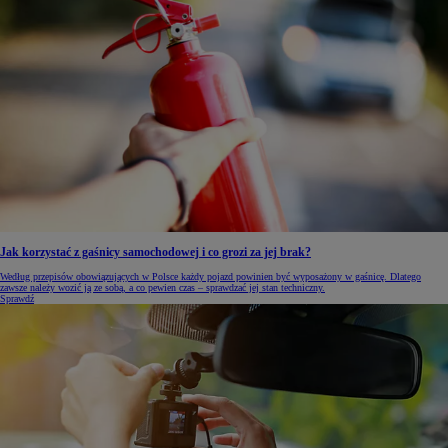
Jak korzystać z gaśnicy samochodowej i co grozi za jej brak?
Według przepisów obowiązujących w Polsce każdy pojazd powinien być wyposażony w gaśnicę. Dlatego
zawsze należy wozić ją ze sobą, a co pewien czas – sprawdzać jej stan techniczny.
Sprawdź