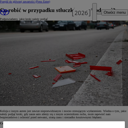
Przejdź do głównej zawartości
(Press Enter)
Co robić w przypadku stłuczki samochodowej?
Otwórz menu
Podpowiadamy, jakie kroki należy podjąć
Kolizja z innym autem jest zawsze nieprzewidzianym i mocno stresującym wydarzeniem. Wiedza o tym, jakie
należy podjąć kroki, gdy nasze auto zderzy się z innym uczestnikiem ruchu, może zapewnić nam
bezpieczeństwo i ochronić przed nerwami, stratą czasu i nierzadko kosztownymi błędami.
Czym różni się wypadek od kolizji drogowej?