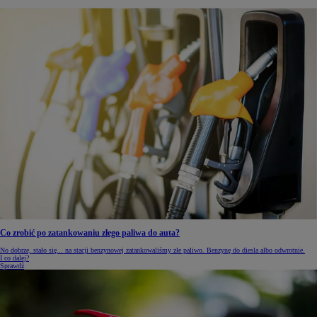
Co zrobić po zatankowaniu złego paliwa do auta?
No dobrze, stało się... na stacji benzynowej zatankowaliśmy złe paliwo. Benzynę do diesla albo odwrotnie.
I co dalej?
Sprawdź