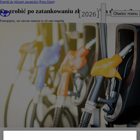
Przejdź do głównej zawartości
(Press Enter)
Co zrobić po zatankowaniu złego paliwa do auta?
Otwórz menu
Pamiętajmy, nie zawsze oznacza to od razu tragedię
No dobrze, stało się... na stacji benzynowej zatankowaliśmy złe paliwo. Benzynę do diesla albo
odwrotnie. I co dalej? Pamiętajmy, nie zawsze oznacza to od razu tragedię. Podpowiadamy, co robić