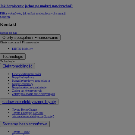
Jak bezpiecznie jechać po mokrej nawierzchni?
Kilka wskazówek, jak unikać niebezpiecznych sytuacji.
Sprawdź
Kontakt
Napisz do nas
Oferty specjalne i Finansowanie
Oferty specjalne i Finansowanie
KINTO Mobility
Technologie
Technologie
Elektromobilność
Lider elektromobilności
Napęd hybrydowy
Napęd hybrydowy typu plug-in
Napęd wodorowy
Napęd elektryczny na baterię
Zasięg aut elektrycznych
Zalety posiadania aut elektrycznych
Ładowanie elektrycznej Toyoty
Toyota HomeCharge
Toyota Charging Network
Jak naładować elektryczną Toyotę?
Systemy bezpieczeństwa
Toyota T-Mate