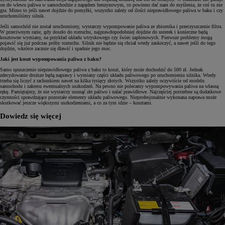
on do wlewu paliwa w samochodzie z napędem benzynowym, co powinno dać nam do myślenia, że coś tu nie
gra. Mimo to jeśli nawet dojdzie do pomyłki, wszystko zależy od ilości nieprawidłowego paliwa w baku i czy
uruchomiliśmy silnik.
Jeśli samochód nie został uruchomiony, wystarczy wypompowanie paliwa ze zbiornika i przeczyszczenie filtra.
W przeciwnym razie, gdy doszło do rozruchu, najprawdopodobniej dojdzie do usterek i konieczne będą
kosztowne wymiany, na przykład układu wtryskowego czy świec zapłonowych. Pierwsze problemy mogą
pojawić się już podczas próby rozruchu. Silnik nie będzie się chciał wtedy zaskoczyć, a nawet jeśli do tego
dojdzie, wkrótce zacznie się dławić i spadnie jego moc.
Jaki jest koszt wypompowania paliwa z baku?
Samo spuszczenie nieprawidłowego paliwa z baku to koszt, który może dochodzić do 500 zł. Jednak
zdecydowanie droższe będą naprawy i wymiany części układu paliwowego po uruchomieniu silnika. Wtedy
trzeba się liczyć z rachunkiem nawet na kilka tysięcy złotych. Wszystko zależy oczywiście od modelu
samochodu i zakresu ewentualnych uszkodzeń. Na pewno nie polecamy wypompowywania paliwa na własną
rękę. Pamiętajmy, że nie wystarczy usunąć złe paliwo i nalać prawidłowe. Najczęściej potrzebne są dodatkowe
czynności sprawdzające pozostałe elementy układu paliwowego. Nieprofesjonalnie wykonana naprawa może
skutkować jeszcze większymi uszkodzeniami, a co za tym idzie – kosztami.
Dowiedz się więcej