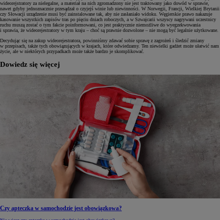
wideorejstratory za nielegalne, a materiał na nich zgromadzony nie jest traktowany jako dowód w sprawie,
nawet gdyby jednoznacznie przesądzał o czyjejś winie lub niewinności. W Norwegii, Francji, Wielkiej Brytanii
czy Słowacji urządzenie musi być zainstalowane tak, aby nie zasłaniało widoku. Węgierskie prawo nakazuje
kasowanie wszystkich zapisów tras po pięciu dniach roboczych, a w Szwajcarii wszyscy nagrywani uczestnicy
ruchu muszą zostać o tym fakcie poinformowani, co jest praktycznie niemożliwe do wyegzekwowania
i sprawia, że wideorejestratory w tym kraju – choć są prawnie dozwolone – nie mogą być legalnie użytkowane.
Decydując się na zakup wideorejestratora, powinniśmy zdawać sobie sprawę z zagrożeń i śledzić zmiany
w przepisach, także tych obowiązujących w krajach, które odwiedzamy. Ten niewielki gadżet może ułatwić nam
życie, ale w niektórych przypadkach może także bardzo je skomplikować.
Dowiedz się więcej
Czy apteczka w samochodzie jest obowiązkowa?