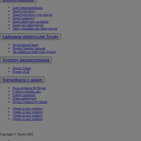
Lider elektromobilności
Napęd hybrydowy
Napęd hybrydowy typu plug-in
Napęd wodorowy
Napęd elektryczny na baterię
Zasięg aut elektrycznych
Zalety posiadania aut elektrycznych
Ładowanie elektrycznej Toyoty
Toyota HomeCharge
Toyota Charging Network
Jak naładować elektryczną Toyotę?
Systemy bezpieczeństwa
Toyota T-Mate
System eCall
Komunikacja z autem
Nowa aplikacja MyToyota
Cyfrowy opiekun auta
Usługi Connected
Płatne subskrypcje
Toyota Connectivity Match
(Opens in new window)
(Opens in new window)
(Opens in new window)
(Opens in new window)
Copyright © Toyota 2026