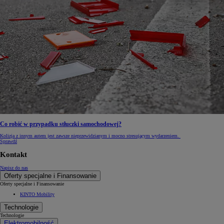
Co robić w przypadku stłuczki samochodowej?
Kolizja z innym autem jest zawsze nieprzewidzianym i mocno stresującym wydarzeniem.
Sprawdź
Kontakt
Napisz do nas
Oferty specjalne i Finansowanie
Oferty specjalne i Finansowanie
KINTO Mobility
Technologie
Technologie
Elektromobilność