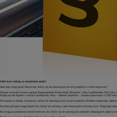
Jakie kary czekają za utrudnianie jazdy?
Jakie kary mogą grozić kierowcom, którzy się nie zastosują do nowych przepisów o ruchu drogowym?
Obecnie wszystkie kwestie reguluje Rozporządzenie Prezesa Rady Ministrów z dnia 4 października 2013 roku
Znajdą się one dopiero w nowym taryfikatorze, który – zdaniem ekspertów – zostanie opracowany w 2020 roku
Nie oznacza to jednak, że kierowcy, którzy nie zastosują się do nowych przepisów Kodeksu drogowego, będą be
Już teraz policjanci mogą ukarać tych, którzy nie utworzą w razie konieczności korytarza życia. Mogą takie za
Kar mogą się spodziewać również kierowcy aut, którzy się nie zastosują do przepisów nakazujących jazdę na