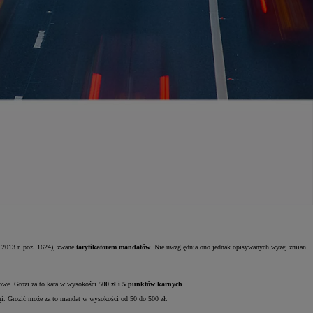
 2013 r. poz. 1624), zwane
taryfikatorem mandatów
. Nie uwzględnia ono jednak opisywanych wyżej zmian.
owe. Grozi za to kara w wysokości
500 zł i 5 punktów karnych
.
gi. Grozić może za to mandat w wysokości od 50 do 500 zł.