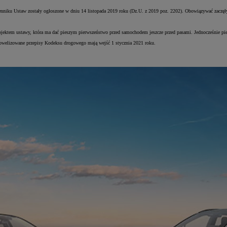
niku Ustaw zostały ogłoszone w dniu 14 listopada 2019 roku (Dz.U. z 2019 poz. 2202). Obowiązywać zaczęły
jektem ustawy, która ma dać pieszym pierwszeństwo przed samochodem jeszcze przed pasami. Jednocześnie pies
 znowelizowane przepisy Kodeksu drogowego mają wejść 1 stycznia 2021 roku.