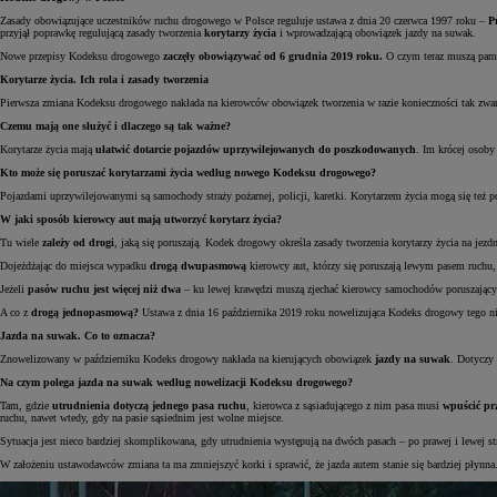
Zasady obowiązujące uczestników ruchu drogowego w Polsce reguluje ustawa z dnia 20 czerwca 1997 roku –
P
przyjął poprawkę regulującą zasady tworzenia
korytarzy życia
i wprowadzającą obowiązek jazdy na suwak.
Nowe przepisy Kodeksu drogowego
zaczęły obowiązywać od 6 grudnia 2019 roku.
O czym teraz muszą pamię
Korytarze życia. Ich rola i zasady tworzenia
Pierwsza zmiana Kodeksu drogowego nakłada na kierowców obowiązek tworzenia w razie konieczności tak zw
Czemu mają one służyć i dlaczego są tak ważne?
Korytarze życia mają
ułatwić dotarcie pojazdów uprzywilejowanych do poszkodowanych
. Im krócej osoby
Kto może się poruszać korytarzami życia według nowego Kodeksu drogowego?
Pojazdami uprzywilejowanymi są samochody straży pożarnej, policji, karetki. Korytarzem życia mogą się też p
W jaki sposób kierowcy aut mają utworzyć korytarz życia?
Tu wiele
zależy od drogi
, jaką się poruszają. Kodek drogowy określa zasady tworzenia korytarzy życia na jez
Dojeżdżając do miejsca wypadku
drogą dwupasmową
kierowcy aut, którzy się poruszają lewym pasem ruchu
Jeżeli
pasów ruchu jest więcej niż dwa
– ku lewej krawędzi muszą zjechać kierowcy samochodów poruszający 
A co z
drogą jednopasmową?
Ustawa z dnia 16 października 2019 roku nowelizująca Kodeks drogowy tego nie 
Jazda na suwak. Co to oznacza?
Znowelizowany w październiku Kodeks drogowy nakłada na kierujących obowiązek
jazdy na suwak
. Dotyczy
Na czym polega jazda na suwak według nowelizacji Kodeksu drogowego?
Tam, gdzie
utrudnienia dotyczą jednego pasa ruchu
, kierowca z sąsiadującego z nim pasa musi
wpuścić pr
ruchu, nawet wtedy, gdy na pasie sąsiednim jest wolne miejsce.
Sytuacja jest nieco bardziej skomplikowana, gdy utrudnienia występują na dwóch pasach – po prawej i lewej 
W założeniu ustawodawców zmiana ta ma zmniejszyć korki i sprawić, że jazda autem stanie się bardziej płynna