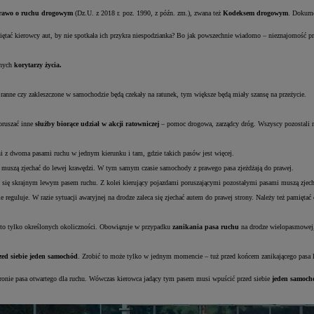
rawo o ruchu drogowym
(Dz.U. z 2018 r. poz. 1990, z późn. zm.), zwana też
Kodeksem drogowym
. Dokume
tać kierowcy aut, by nie spotkała ich przykra niespodzianka? Bo jak powszechnie wiadomo – nieznajomość pr
anych
korytarzy życia.
 ranne czy zakleszczone w samochodzie będą czekały na ratunek, tym większe będą miały szansę na przeżycie.
oruszać inne
służby biorące udział w akcji ratowniczej
– pomoc drogowa, zarządcy dróg. Wszyscy pozostali ma
dni z dwoma pasami ruchu w jednym kierunku i tam, gdzie takich pasów jest więcej.
, muszą zjechać do lewej krawędzi. W tym samym czasie samochody z prawego pasa zjeżdżają do prawej.
się skrajnym lewym pasem ruchu. Z kolei kierujący pojazdami poruszającymi pozostałymi pasami muszą zjechać
reguluje. W razie sytuacji awaryjnej na drodze zaleca się zjechać autem do prawej strony. Należy też pamię
 to tylko określonych okoliczności. Obowiązuje w przypadku
zanikania pasa ruchu
na drodze wielopasmowej,
zed siebie jeden samochód
. Zrobić to może tylko w jednym momencie – tuż przed końcem zanikającego pasa
stronie pasa otwartego dla ruchu. Wówczas kierowca jadący tym pasem musi wpuścić przed siebie
jeden samochó
.