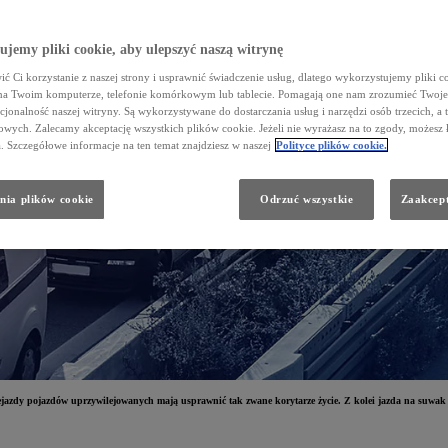
jemy pliki cookie, aby ulepszyć naszą witrynę
ć Ci korzystanie z naszej strony i usprawnić świadczenie usług, dlatego wykorzystujemy pliki co
na Twoim komputerze, telefonie komórkowym lub tablecie. Pomagają one nam zrozumieć Twoje 
cjonalność naszej witryny. Są wykorzystywane do dostarczania usług i narzędzi osób trzecich, a 
wych. Zalecamy akceptację wszystkich plików cookie. Jeżeli nie wyrażasz na to zgody, możesz 
a. Szczegółowe informacje na ten temat znajdziesz w naszej
Polityce plików cookie.
nia plików cookie
Odrzuć wszystkie
Zaakcept
jazdy pojazdów uprzywilejowanych mają usprawnić tak zwane korytarze życie. Z kolei jazda na suwak