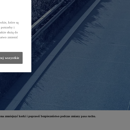
okie, które są
potrzeby i
także służą do
łatwo zmienić
uj wszystkie
 ma zmniejszyć korki i poprawić bezpieczeństwo podczas zmiany pasa ruchu.