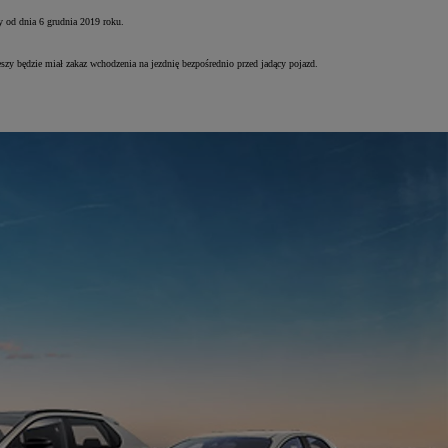
 od dnia 6 grudnia 2019 roku.
zy będzie miał zakaz wchodzenia na jezdnię bezpośrednio przed jadący pojazd.