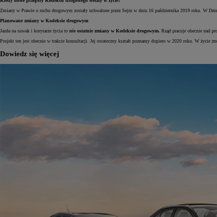
Kiedy nowe przepisy Kodeksu drogowego weszły w życie?
Zmiany w Prawie o ruchu drogowym zostały uchwalone przez Sejm w dniu 16 października 2019 roku. W Dzien
Planowane zmiany w Kodeksie drogowym
Jazda na suwak i korytarze życia to
nie ostatnie zmiany w Kodeksie drogowym.
Rząd pracuje obecnie nad pro
Projekt ten jest obecnie w trakcie konsultacji. Jej ostateczny kształt poznamy dopiero w 2020 roku. W życie
Dowiedz się więcej