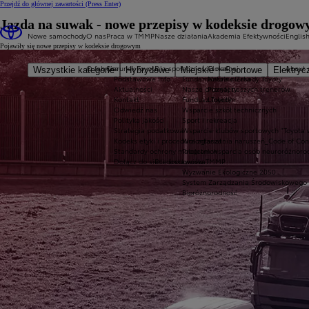
Przejdź do głównej zawartości
(Press Enter)
Jazda na suwak - nowe przepisy w kodeksie drogo
Nowe samochody
O nas
Praca w TMMP
Nasze działania
Akademia Efektywności
Englis
Pojawiły się nowe przepisy w kodeksie drogowym
O fabryce
Kierunek Toyota
Dla społeczności lokalnej
O nas
About 
Wszystkie kategorie
Hybrydowe
Miejskie
Sportowe
Elektryc
Podstawowe info
Fundamentalne Zasady Toyoty
Nasza oferta
Aktualności
Nasze priorytety
Poznaj naszych trenerów
Kontakt
Fundusz Toyoty
LinkedIn
Odwiedź nas
Wsparcie szkół technicznych
Polityka jakości
Sport i rekreacja
Strategia podatkowa
Wsparcie klubów sportowych "Toyota 
Kodeks etyki i procedura zgłaszania naruszeń_Code of Co
Wolontariat
Standardy ochrony małoletnich
Program wsparcia osób neuroróżnoro
Dołącz do sieci dostawców TMMP
Dla środowiska
Wyzwanie Ekologiczne 2050
System Zarządzania Środowiskowego
Bioróżnorodność