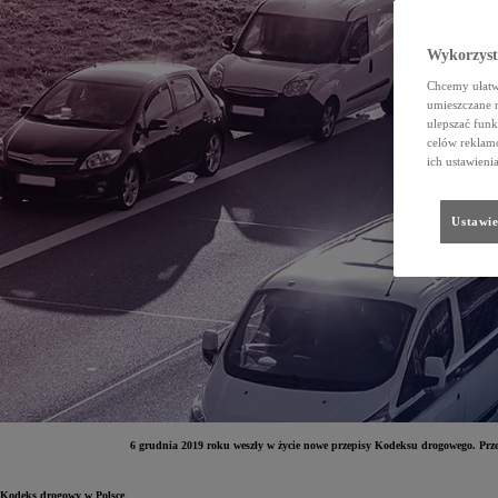
Wykorzystu
Chcemy ułatwi
umieszczane 
ulepszać funk
celów reklamo
ich ustawieni
Ustawie
6 grudnia 2019 roku weszły w życie nowe przepisy Kodeksu drogowego. Prze
Kodeks drogowy w Polsce