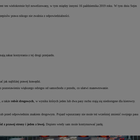
nt ten wielokrotnie był nowelizowany, w tym między innymi 16 października 2019 roku. W tym dniu Sejm
zepisów prawa nikogo nie zwalnia z odpowiedzialności.
ją zakaz korzystania z tej drogi przejazdu.
 jak najbliżej prawej krawędzi.
tać o pozostawieniu większego odstępu od samochodu z przodu, co ułatwi manewrowanie.
 a także
robót drogowych
, w wyniku których jeden lub dwa pasy ruchu stają się niedostępne dla kierowcy.
 lub przed odpowiednim znakiem drogowym. Pojazd wpuszczany nie może też wcześniej zmienić swojego pasa
d z prawej strony i jeden z lewej.
Dopiero wtedy sam może kontynuować jazdę.