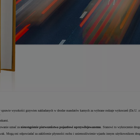
 w sprawie wysokości grzywien nakładanych w drodze mandatów karnych za wybrane rodzaje wykroczeń (Dz.U. z
.
zkarni.
chowanie uznać za
nieustąpienie pierwszeństwa pojazdowi uprzywilejowanemu
. Stanowi to wykroczenie drog
 suwak. Mogą oni odpowiadać za zakłócenie płynności ruchu i uniemożliwienie wjazdu innym użytkownikom dro