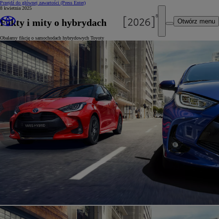
Przejdź do głównej zawartości
(Press Enter)
8 kwietnia 2025
Fakty i mity o hybrydach
Otwórz menu
Obalamy fikcję o samochodach hybrydowych Toyoty