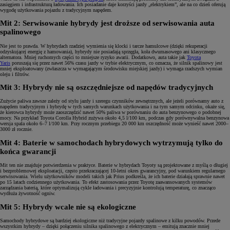
zasięgiem i infrastrukturą ładowania. Ich posiadanie daje korzyści jazdy „elektrykiem”, ale na co dzień oferują
wygodę użytkowania pojazdu z tradycyjnym napędem.
Mit 2: Serwisowanie hybrydy jest droższe od serwisowania auta
spalinowego
Nie jest to prawda. W hybrydach rzadziej wymienia się klocki i tarcze hamulcowe (dzięki rekuperacji
odzyskującej energię z hamowania), hybrydy nie posiadają sprzęgła, koła dwumasowego ani klasycznego
alternatora. Mniej ruchomych części to mniejsze ryzyko awarii. Dodatkowo, auta takie jak
Toyota
Yaris
poruszają się przez nawet 56% czasu jazdy w trybie elektrycznym, co oznacza, że silnik spalinowy jest
mniej eksploatowany (zwłaszcza w wymagającym środowisku miejskiej jazdy) i wymaga rzadszych wymian
oleju i filtrów.
Mit 3: Hybrydy nie są oszczędniejsze od napędów tradycyjnych
Zużycie paliwa zawsze zależy od stylu jazdy i szeregu czynników zewnętrznych, ale jeżeli porównamy auto z
napędem tradycyjnym i hybrydę w tych samych warunkach użytkowania i na tym samym odcinku, okaże się,
że kierowca hybrydy może zaoszczędzić nawet 50% paliwa w porównaniu do auta benzynowego o podobnej
mocy. Na przykład Toyota Corolla Hybrid zużywa około 4,5 l/100 km, podczas gdy porównywalna benzynowa
wersja spala około 6–7 l/100 km. Przy rocznym przebiegu 20 000 km oszczędność może wynieść nawet 2000–
3000 zł rocznie.
Mit 4: Baterie w samochodach hybrydowych wytrzymują tylko do
końca gwarancji
Mit ten nie znajduje potwierdzenia w praktyce. Baterie w hybrydach Toyoty są projektowane z myślą o długiej
i bezproblemowej eksploatacji, często przekraczającej 10-letni okres gwarancyjny, pod warunkiem regularnego
serwisowania. Wielu użytkowników modeli takich jak Prius podkreśla, że ich baterie działają sprawnie nawet
po 15 latach codziennego użytkowania. To efekt zastosowania przez Toyotę zaawansowanych systemów
zarządzania baterią, które optymalizują cykle ładowania i precyzyjnie kontrolują temperaturę, co znacząco
wydłuża żywotność ogniw.
Mit 5: Hybrydy wcale nie są ekologiczne
Samochody hybrydowe są bardziej ekologiczne niż tradycyjne pojazdy spalinowe z kilku powodów. Przede
wszystkim hybrydy – dzięki połączeniu silnika spalinowego z elektrycznym – emitują znacznie mniej