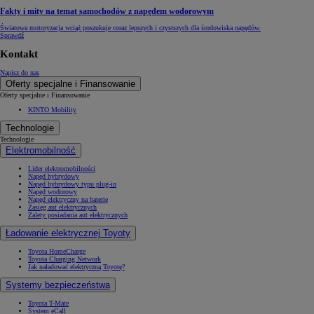
Fakty i mity na temat samochodów z napędem wodorowym
Światowa motoryzacja wciąż poszukuje coraz lepszych i czystszych dla środowiska napędów.
Sprawdź
Kontakt
Napisz do nas
Oferty specjalne i Finansowanie
Oferty specjalne i Finansowanie
KINTO Mobility
Technologie
Technologie
Elektromobilność
Lider elektromobilności
Napęd hybrydowy
Napęd hybrydowy typu plug-in
Napęd wodorowy
Napęd elektryczny na baterię
Zasięg aut elektrycznych
Zalety posiadania aut elektrycznych
Ładowanie elektrycznej Toyoty
Toyota HomeCharge
Toyota Charging Network
Jak naładować elektryczną Toyotę?
Systemy bezpieczeństwa
Toyota T-Mate
System eCall