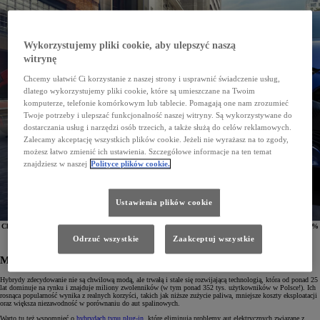
Wykorzystujemy pliki cookie, aby ulepszyć naszą
witrynę
Chcemy ułatwić Ci korzystanie z naszej strony i usprawnić świadczenie usług,
dlatego wykorzystujemy pliki cookie, które są umieszczane na Twoim
komputerze, telefonie komórkowym lub tablecie. Pomagają one nam zrozumieć
Twoje potrzeby i ulepszać funkcjonalność naszej witryny. Są wykorzystywane do
dostarczania usług i narzędzi osób trzecich, a także służą do celów reklamowych.
Zalecamy akceptację wszystkich plików cookie. Jeżeli nie wyrażasz na to zgody,
możesz łatwo zmienić ich ustawienia. Szczegółowe informacje na ten temat
znajdziesz w naszej
Polityce plików cookie.
Ustawienia plików cookie
Choć samochody hybrydowe są obecnie częściej wybierane od aut benzynowych i stanowią ponad 80%
sprzedaży Toyoty, wokół popularnego napędu wciąż krąży wiele mitów. Czas rozwiać wszelkie
Odrzuć wszystkie
Zaakceptuj wszystkie
wątpliwości. Oto najczęściej powtarzane stereotypy, które nie mają nic wspólnego z rzeczywistością.
Mit 1: Hybrydy to moda, która za chwilę przeminie
Hybrydy zdecydowanie nie są chwilową modą, ale trwałą i stale się rozwijającą technologią, która od ponad 25
lat dominuje na rynku i znajduje miliony zwolenników (w tym ponad 352 tys. użytkowników w Polsce!). Ich
rosnąca popularność wynika z realnych korzyści, takich jak niższe zużycie paliwa, mniejsze koszty eksploatacji
oraz większa niezawodność w porównaniu do aut spalinowych.
Warto tu też wspomnieć o
hybrydach typu plug-in
, które eliminują problemy aut elektrycznych związane z