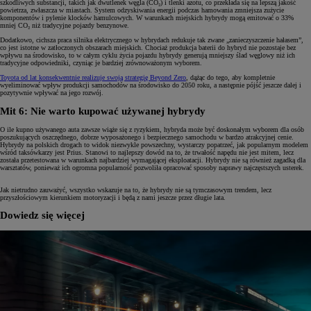
szkodliwych substancji, takich jak dwutlenek węgla (CO₂) i tlenki azotu, co przekłada się na lepszą jakość
powietrza, zwłaszcza w miastach. System odzyskiwania energii podczas hamowania zmniejsza zużycie
komponentów i pylenie klocków hamulcowych. W warunkach miejskich hybrydy mogą emitować o 33%
mniej CO₂ niż tradycyjne pojazdy benzynowe.
Dodatkowo, cichsza praca silnika elektrycznego w hybrydach redukuje tak zwane „zanieczyszczenie hałasem”,
co jest istotne w zatłoczonych obszarach miejskich. Chociaż produkcja baterii do hybryd nie pozostaje bez
wpływu na środowisko, to w całym cyklu życia pojazdu hybrydy generują mniejszy ślad węglowy niż ich
tradycyjne odpowiedniki, czyniąc je bardziej zrównoważonym wyborem.
Toyota od lat konsekwentnie realizuje swoją strategię Beyond Zero
, dążąc do tego, aby kompletnie
wyeliminować wpływ produkcji samochodów na środowisko do 2050 roku, a następnie pójść jeszcze dalej i
pozytywnie wpływać na jego rozwój.
Mit 6: Nie warto kupować używanej hybrydy
O ile kupno używanego auta zawsze wiąże się z ryzykiem, hybryda może być doskonałym wyborem dla osób
poszukujących oszczędnego, dobrze wyposażonego i bezpiecznego samochodu w bardzo atrakcyjnej cenie.
Hybrydy na polskich drogach to widok niezwykle powszechny, wystarczy popatrzeć, jak popularnym modelem
wśród taksówkarzy jest Prius. Stanowi to najlepszy dowód na to, że trwałość napędu nie jest mitem, lecz
została przetestowana w warunkach najbardziej wymagającej eksploatacji. Hybrydy nie są również zagadką dla
warsztatów, ponieważ ich ogromna popularność pozwoliła opracować sposoby naprawy najczęstszych usterek.
Jak nietrudno zauważyć, wszystko wskazuje na to, że hybrydy nie są tymczasowym trendem, lecz
przyszłościowym kierunkiem motoryzacji i będą z nami jeszcze przez długie lata.
Dowiedz się więcej