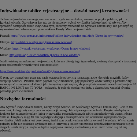
Indywidualne tablice rejestracyjne – dowód naszej kreatywności
Tablice indywidualne nie mogą zawierać obraźliwych komunikatów, zarówno w języku polskim, jak i w
językach obcych. Oczywistym jest też, że nie możemy wybrać wyróżnika, którego ktoś już używa. Aby
sprawdzić dostępność tablic indywidualnych, możemy zadzwonić do wydziału komunikacji lub posłużyć się
wyszukiwarkami oferowanymi przez niektóre Urzędy Miast wojewódzkich:
Poznań:
https://www.poznan.pl/mim/eurzad/tablice_indywidualne.html#info
(Opens in new window)
Olsztyn:
https://tablice.olsztyn.eu
(Opens in new window)
Wrocław:
https://wyszukiwarkaitr.cui.wroclaw.pl
(Opens in new window)
Kielce:
http://aplikacje.kielce.eu/tablice/
(Opens in new window)
Jeżeli jesteśmy mieszkańcami województw, które nie oferują tego typu usługi, możemy skorzystać z tworzonej
przez społeczność wyszukiwarki ogólnopolskiej:
https://wptr.pl/dobazy/expind.php?w=W
(Opens in new window)
O tym, czy wymyślony przez nas napis ostatecznie pojawi się na naszym aucie, decyduje urzędnik, który
akceptuje wniosek. Problem może pojawić się w momencie, gdy popuścimy wodze fantazji i postanowimy
wykorzystać oznaczenie lokalizacji jako integralną część napisu, ale pomyślnie zarejestrowane kombinacje – P0
BABCI, N0 LIMIT czy T0 YOTA – pokazują, że pole do popisu jest duże, a akceptujący wnioski również
posiadają poczucie humoru.
Niezbędne formalności
Aby wyrobić indywidualne tablice, należy złożyć wniosek do właściwego wydziału komunikacji. Jest to ten
sam druk, którego używamy podczas rejestracji nowego lub używanego samochodu. Drugim niezbędnym
krokiem jest uiszczenie opłaty, która w przypadku personalizowanych tablic samochodowych wynosi równe
1000 zł. Urzędnicy mają 10 dni na podjęcie decyzji i zaakceptowanie lub odrzucenie zaproponowanego
wyróżnika. Jeżeli opinia jest pozytywna, średni czas oczekiwania na tablice wynosi 3 tygodnie. W tym czasie
pojazdy, które nie posiadają wydanych tablic, otrzymują tablice tymczasowe umożliwiające poruszanie się po
drogach. Jeżeli decyzja urzędnika będzie negatywna, niestety nie będziemy mieli możliwości się od niej
odwołać.