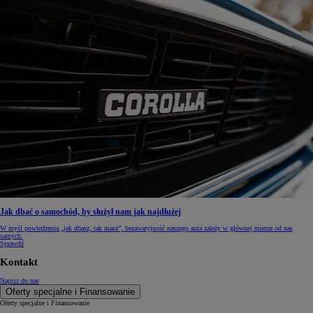
Jak dbać o samochód, by służył nam jak najdłużej
W myśl powiedzenia „jak dbasz, tak masz”, bezawaryjność naszego auta zależy w głównej mierze od nas
samych.
Sprawdź
Kontakt
Napisz do nas
Oferty specjalne i Finansowanie
Oferty specjalne i Finansowanie