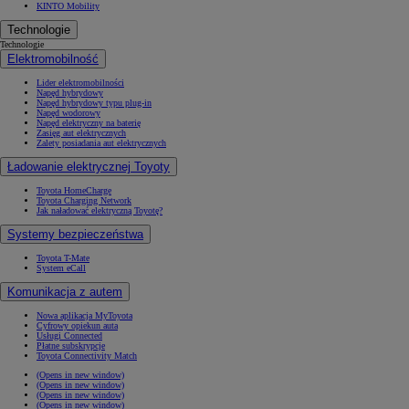
KINTO Mobility
Technologie
Technologie
Elektromobilność
Lider elektromobilności
Napęd hybrydowy
Napęd hybrydowy typu plug-in
Napęd wodorowy
Napęd elektryczny na baterię
Zasięg aut elektrycznych
Zalety posiadania aut elektrycznych
Ładowanie elektrycznej Toyoty
Toyota HomeCharge
Toyota Charging Network
Jak naładować elektryczną Toyotę?
Systemy bezpieczeństwa
Toyota T-Mate
System eCall
Komunikacja z autem
Nowa aplikacja MyToyota
Cyfrowy opiekun auta
Usługi Connected
Płatne subskrypcje
Toyota Connectivity Match
(Opens in new window)
(Opens in new window)
(Opens in new window)
(Opens in new window)