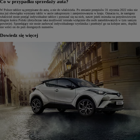
Co w przypadku sprzedaży auta?
W Polsce tablice są przypisane do auta, a nie do właściciela. Po zmianie przepisów 31 stycznia 2022 roku nie
ma już obowiązku wymiany tablic w aucie zakupionym i zarejestrowanym w kraju. Oznacza to, że następny
właściciel może przejąć indywidualne tablice i poruszać się na nich, nawet jeżeli mieszka na przysłowiowym
drugim końcu Polski (dotychczas taka możliwość istniała wyłącznie dla osób zameldowanych w tym samym
powiecie). Sprzedający nie może zachować indywidualnego wyróżnika i przełożyć go na kolejne auto, dopóki
nie wróci on do puli dostępnych numerów.
Dowiedz się więcej