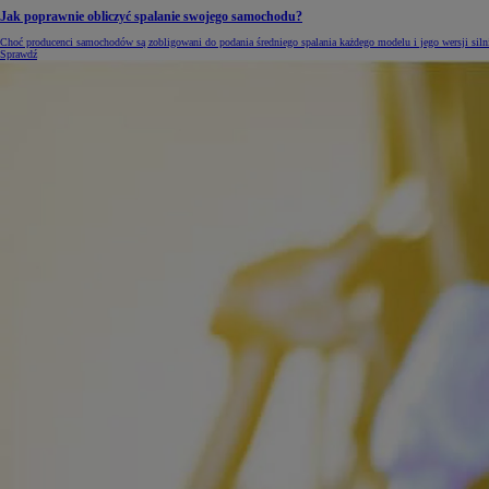
Jak poprawnie obliczyć spalanie swojego samochodu?
Choć producenci samochodów są zobligowani do podania średniego spalania każdego modelu i jego wersji siln
Sprawdź