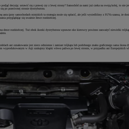
podjąć decyzję: ustawić się z prawej czy z lewej strony? Samochód za nami już czeka na swoją kolej, to nie 
ię po przeciwnej stronie dystrybutora.
nę auta (przy samochodach miejskich ta strategia może się opłacić, ale jeśli wysiedliśmy z SUVa szansa, że d
ania przyglądając się uważnie desce rozdzielczej.
na desce rozdzielczej. Tuż obok ikonki dystrybutora wprawne oko kierowcy powinno zauważyć niewielki trójkąt 
ażera.
 modelach aut oznakowanie jest nieco odmienne i zamiast trójkąta lub podobnego znaku graficznego sama ikona 
 autem wyprodukowanym w Azji szukajmy klapki wlewu paliwa po lewej stronie, w przypadku aut Europejskich 