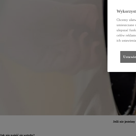
Wykorzystu
Chcemy ułatwi
umieszczane 
ulepszać funk
celów reklamo
ich ustawieni
Ustawie
Jeśli nie jesteśm
Jak nie najeść się wstydu?