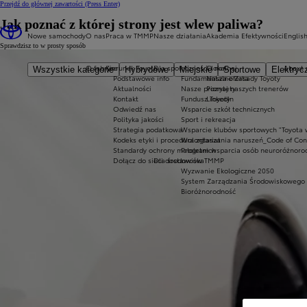
Przejdź do głównej zawartości
(Press Enter)
Jak poznać z której strony jest wlew paliwa?
Nowe samochody
O nas
Praca w TMMP
Nasze działania
Akademia Efektywności
Englis
Sprawdzisz to w prosty sposób
O fabryce
Kierunek Toyota
Dla społeczności lokalnej
O nas
About 
Wszystkie kategorie
Hybrydowe
Miejskie
Sportowe
Elektryc
Podstawowe info
Fundamentalne Zasady Toyoty
Nasza oferta
Aktualności
Nasze priorytety
Poznaj naszych trenerów
Kontakt
Fundusz Toyoty
LinkedIn
Odwiedź nas
Wsparcie szkół technicznych
Polityka jakości
Sport i rekreacja
Strategia podatkowa
Wsparcie klubów sportowych "Toyota 
Kodeks etyki i procedura zgłaszania naruszeń_Code of Co
Wolontariat
Standardy ochrony małoletnich
Program wsparcia osób neuroróżnoro
Dołącz do sieci dostawców TMMP
Dla środowiska
Wyzwanie Ekologiczne 2050
System Zarządzania Środowiskowego
Bioróżnorodność