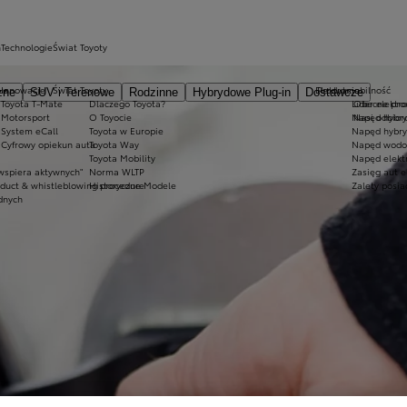
h
Technologie
Świat Toyoty
us
Innowacje
Świat Toyoty
Elektromobilność
Produkcja
zne
SUV i Terenowe
Rodzinne
Hybrydowe Plug-in
Dostawcze
Toyota T-Mate
Dlaczego Toyota?
Lider elektr
Obecne pro
Motorsport
O Toyocie
Napęd hybr
Nasi odbior
System eCall
Toyota w Europie
Napęd hybry
Cyfrowy opiekun auta
Toyota Way
Napęd wodo
Toyota Mobility
Napęd elektr
wspiera aktywnych"
Norma WLTP
Zasięg aut e
nduct & whistleblowing procedure
Historyczne Modele
Zalety posia
dnych