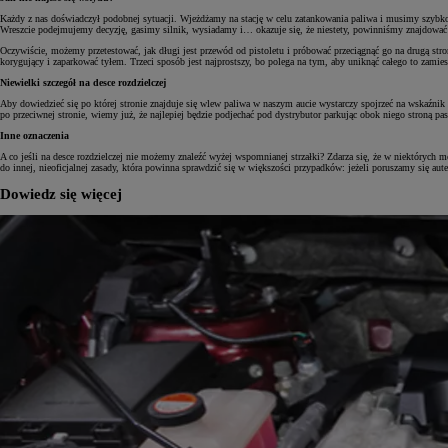
Każdy z nas doświadczył podobnej sytuacji. Wjeżdżamy na stację w celu zatankowania paliwa i musimy szybko 
Wreszcie podejmujemy decyzję, gasimy silnik, wysiadamy i… okazuje się, że niestety, powinniśmy znajdować s
Oczywiście, możemy przetestować, jak długi jest przewód od pistoletu i próbować przeciągnąć go na drugą stro
korygujący i zaparkować tyłem. Trzeci sposób jest najprostszy, bo polega na tym, aby uniknąć całego to zamiesz
Niewielki szczegół na desce rozdzielczej
Aby dowiedzieć się po której stronie znajduje się wlew paliwa w naszym aucie wystarczy spojrzeć na wskaźnik 
po przeciwnej stronie, wiemy już, że najlepiej będzie podjechać pod dystrybutor parkując obok niego stroną pas
Inne oznaczenia
A co jeśli na desce rozdzielczej nie możemy znaleźć wyżej wspomnianej strzałki? Zdarza się, że w niektórych
do innej, nieoficjalnej zasady, która powinna sprawdzić się w większości przypadków: jeżeli poruszamy się
Dowiedz się więcej