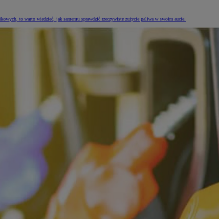
ikowych, to warto wiedzieć, jak samemu sprawdzić rzeczywiste zużycie paliwa w swoim aucie.