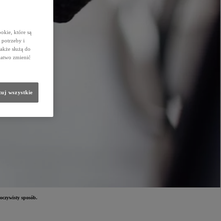
okie, które są
potrzeby i
także służą do
łatwo zmienić
uj wszystkie
eoczywisty sposób.