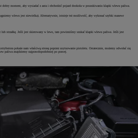
jest dobry moment, aby wysiadać z auta i obchodzić pojazd dookoła w poszukiwaniu klapki wlewu paliwa.
osięgniemy wlewu jest niewielka). Alternatywnie, istnieje też możliwość, aby wykonać szybki manewr
lub strzałkę. Jeśli jest skierowany w lewo, tam powinniśmy szukać klapki wlewu paliwa. Jeśli jest
dystrybutora pokaże nam właściwą stronę poprzez usytuowanie pistoletu. Ostatecznie, możemy odwołać się
wlew paliwa znajdziemy najprawdopodobniej po prawej.