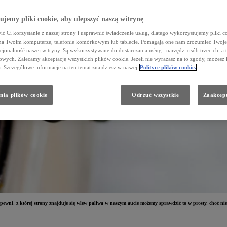
jemy pliki cookie, aby ulepszyć naszą witrynę
ć Ci korzystanie z naszej strony i usprawnić świadczenie usług, dlatego wykorzystujemy pliki co
na Twoim komputerze, telefonie komórkowym lub tablecie. Pomagają one nam zrozumieć Twoje 
cjonalność naszej witryny. Są wykorzystywane do dostarczania usług i narzędzi osób trzecich, a 
wych. Zalecamy akceptację wszystkich plików cookie. Jeżeli nie wyrażasz na to zgody, możesz 
a. Szczegółowe informacje na ten temat znajdziesz w naszej
Polityce plików cookie.
nia plików cookie
Odrzuć wszystkie
Zaakcept
y pewni, z której strony znajduje się wlew paliwa w naszym aucie możemy sprawdzić to w prosty, choć ni