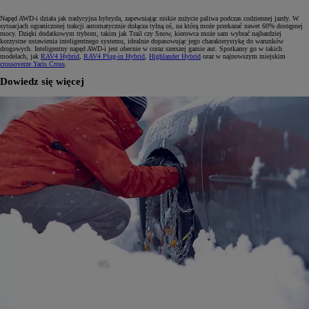
Napęd AWD-i działa jak tradycyjna hybryda, zapewniając niskie zużycie paliwa podczas codziennej jazdy. W
sytuacjach ograniczonej trakcji automatycznie dołącza tylną oś, na którą może przekazać nawet 60% dostępnej
mocy. Dzięki dodatkowym trybom, takim jak Trail czy Snow, kierowca może sam wybrać najbardziej
korzystne ustawienia inteligentnego systemu, idealnie dopasowując jego charakterystykę do warunków
drogowych. Inteligentny napęd AWD-i jest obecnie w coraz szerszej gamie aut. Spotkamy go w takich
modelach, jak
RAV4 Hybrid
,
RAV4 Plug-in Hybrid
,
Highlander Hybrid
oraz w najnowszym miejskim
crossoverze Yaris Cross
.
Dowiedz się więcej