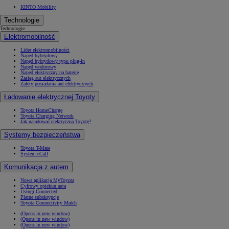
KINTO Mobility
Technologie
Technologie
Elektromobilność
Lider elektromobilności
Napęd hybrydowy
Napęd hybrydowy typu plug-in
Napęd wodorowy
Napęd elektryczny na baterię
Zasięg aut elektrycznych
Zalety posiadania aut elektrycznych
Ładowanie elektrycznej Toyoty
Toyota HomeCharge
Toyota Charging Network
Jak naładować elektryczną Toyotę?
Systemy bezpieczeństwa
Toyota T-Mate
System eCall
Komunikacja z autem
Nowa aplikacja MyToyota
Cyfrowy opiekun auta
Usługi Connected
Płatne subskrypcje
Toyota Connectivity Match
(Opens in new window)
(Opens in new window)
(Opens in new window)