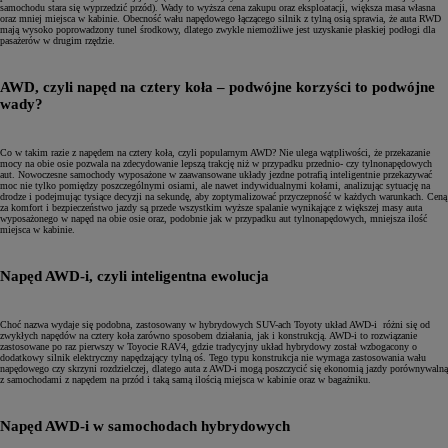
samochodu stara się wyprzedzić przód). Wady to wyższa cena zakupu oraz eksploatacji, większa masa własna
oraz mniej miejsca w kabinie. Obecność wału napędowego łączącego silnik z tylną osią sprawia, że auta RWD
mają wysoko poprowadzony tunel środkowy, dlatego zwykle niemożliwe jest uzyskanie płaskiej podłogi dla
pasażerów w drugim rzędzie.
AWD, czyli napęd na cztery koła – podwójne korzyści to podwójne
wady?
Co w takim razie z napędem na cztery koła, czyli popularnym AWD? Nie ulega wątpliwości, że przekazanie
mocy na obie osie pozwala na zdecydowanie lepszą trakcję niż w przypadku przednio- czy tylnonapędowych
aut. Nowoczesne samochody wyposażone w zaawansowane układy jezdne potrafią inteligentnie przekazywać
moc nie tylko pomiędzy poszczególnymi osiami, ale nawet indywidualnymi kołami, analizując sytuację na
drodze i podejmując tysiące decyzji na sekundę, aby zoptymalizować przyczepność w każdych warunkach. Ceną
za komfort i bezpieczeństwo jazdy są przede wszystkim wyższe spalanie wynikające z większej masy auta
wyposażonego w napęd na obie osie oraz, podobnie jak w przypadku aut tylnonapędowych, mniejsza ilość
miejsca w kabinie.
Napęd AWD-i, czyli inteligentna ewolucja
Choć nazwa wydaje się podobna, zastosowany w hybrydowych SUV-ach Toyoty układ AWD-i różni się od
zwykłych napędów na cztery koła zarówno sposobem działania, jak i konstrukcją. AWD-i to rozwiązanie
zastosowane po raz pierwszy w Toyocie RAV4, gdzie tradycyjny układ hybrydowy został wzbogacony o
dodatkowy silnik elektryczny napędzający tylną oś. Tego typu konstrukcja nie wymaga zastosowania wału
napędowego czy skrzyni rozdzielczej, dlatego auta z AWD-i mogą poszczycić się ekonomią jazdy porównywalną
z samochodami z napędem na przód i taką samą ilością miejsca w kabinie oraz w bagażniku.
Napęd AWD-i w samochodach hybrydowych