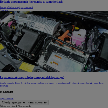
Rodzaje wspomagania kierownicy w samochodach
Poznaj różnice między systemami
Sprawdź
Czym różni się napęd hybrydowy od elektrycznego?
Źródła napędu, które do niedawna określaliśmy mianem „alternatywnych” stają się coraz bardziej popularne.
Sprawdź
Kontakt
Napisz do nas
Oferty specjalne i Finansowanie
Oferty specjalne i Finansowanie