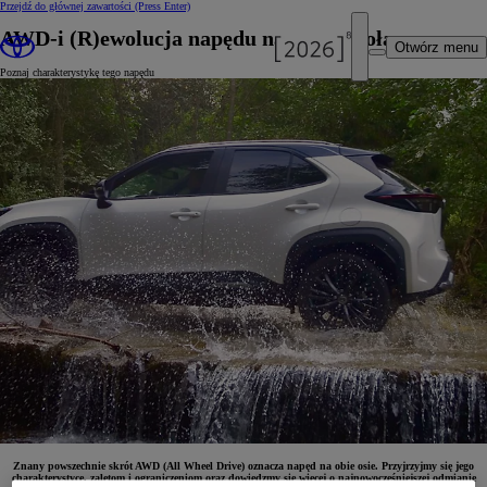
Przejdź do głównej zawartości
(Press Enter)
AWD-i (R)ewolucja napędu na cztery koła
Otwórz menu
Poznaj charakterystykę tego napędu
Znany powszechnie skrót AWD (All Wheel Drive) oznacza napęd na obie osie. Przyjrzyjmy się jego
charakterystyce, zaletom i ograniczeniom oraz dowiedzmy się więcej o najnowocześniejszej odmianie