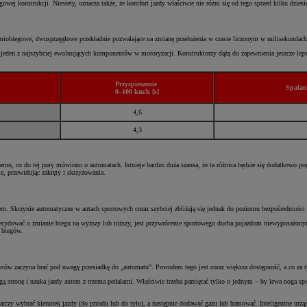
ej konstrukcji. Niestety, oznacza także, że komfort jazdy właściwie nie różni się od tego sprzed kilku dziesi
obiegowe, dwusprzęgłowe przekładnie pozwalające na zmianę przełożenia w czasie liczonym w milisekundac
, jeden z najszybciej ewoluujących komponentów w motoryzacji. Konstruktorzy dążą do zapewnienia jeszcze leps
Przyspieszenie
Spalani
0–100 km/h [s]
4,6
4,3
emu, co do tej pory mówiono o automatach. Istnieje bardzo duża szansa, że ta różnica będzie się dodatkowo p
e, przewidując zakręty i skrzyżowania.
em. Skrzynie automatyczne w autach sportowych coraz szybciej zbliżają się jednak do poziomu bezpośredniośc
decydować o zmianie biegu na wyższy lub niższy, jest przywrócenie sportowego ducha pojazdom niewyposażonym
ą biegów.
erowców zaczyna brać pod uwagę przesiadkę do „automatu”. Powodem tego jest coraz większa dostępność, a co 
gą stronę i nauka jazdy autem z trzema pedałami. Właściwie trzeba pamiętać tylko o jednym – by lewa noga sp
starczy wybrać kierunek jazdy (do przodu lub do tyłu), a następnie dodawać gazu lub hamować. Inteligentne u