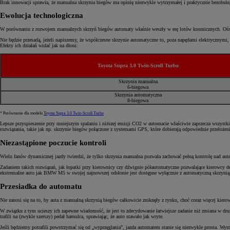
Brak innowacji sprawia, że manualna skrzynia biegów ma opinię niezwykle wytrzymałej i praktycznie bezobsługow
Ewolucja technologiczna
W porównaniu z rozwojem manualnych skrzyń biegów automaty właśnie weszły w erę lotów kosmicznych. Ośmi
Nie będzie przesadą, jeżeli napiszemy, że współczesne skrzynie automatyczne to, poza napędami elektrycznymi
Efekty ich działań widać jak na dłoni:
Toyota Supra 3.0 Twin-Scroll Turbo
Skrzynia manualna
6-biegowa
Skrzynia automatyczna
8-biegowa
* Porównanie dla modelu
Toyota Supra 3.0 Twin-Scroll Turbo
Lepsze przyspieszenie przy mniejszym spalaniu i niższej emisji CO2 w automacie właściwie zaprzecza wszystki
rozwiązania, takie jak np. skrzynie biegów połączone z systemami GPS, które dobierają odpowiednie przełożeni
Niezastąpione poczucie kontroli
Wielu fanów dynamicznej jazdy twierdzi, że tylko skrzynia manualna pozwala zachować pełną kontrolę nad aut
Zadaniem takich rozwiązań, jak łopatki przy kierownicy czy dźwignie półautomatyczne pozwalające kierowcy 
ekstremalne auto jak BMW M5 w swojej najnowszej odsłonie jest dostępne wyłącznie z automatyczną skrzyni
Przesiadka do automatu
Nie zanosi się na to, by auta z manualną skrzynią biegów całkowicie zniknęły z rynku, choć coraz więcej ki
W związku z tym ucieszy ich zapewne wiadomość, że jest to zdecydowanie łatwiejsze zadanie niż zmiana w dru
trafili na (zwykle szerszy) pedał hamulca, sprawiając, że auto stawało jak wryte.
Jeśli będziemy potrafili powstrzymać się od „wyprzęglania”, jazda automatem stanie się niezwykle prosta. Wy