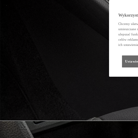
Wykorzystu
Chcemy ułatwi
umieszczane 
ulepszać funk
celów reklamo
ich ustawieni
Ustawie