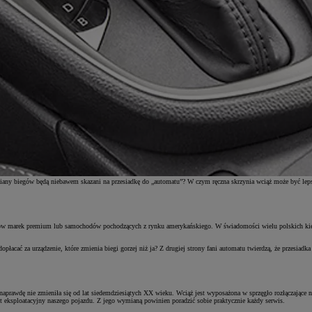
ej zmiany biegów będą niebawem skazani na przesiadkę do „automatu”? W czym ręczna skrzynia wciąż może być l
entów marek premium lub samochodów pochodzących z rynku amerykańskiego. W świadomości wielu polskich k
łacać za urządzenie, które zmienia biegi gorzej niż ja? Z drugiej strony fani automatu twierdzą, że przesiad
prawdę nie zmieniła się od lat siedemdziesiątych XX wieku. Wciąż jest wyposażona w sprzęgło rozłączające nap
ent eksploatacyjny naszego pojazdu. Z jego wymianą powinien poradzić sobie praktycznie każdy serwis.