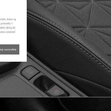
okie, które są
potrzeby i
także służą do
łatwo zmienić
uj wszystkie