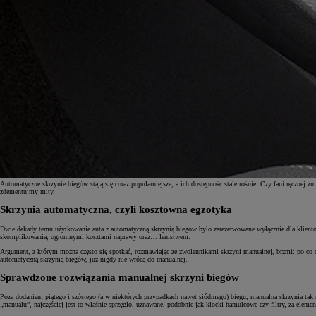
Automatyczne skrzynie biegów stają się coraz popularniejsze, a ich dostępność stale rośnie. Czy fani ręczn
zdementujmy mity.
Skrzynia automatyczna, czyli kosztowna egzotyka
Dwie dekady temu użytkowanie auta z automatyczną skrzynią biegów było zarezerwowane wyłącznie dla kli
skomplikowania, ogromnymi kosztami naprawy oraz… lenistwem.
Argument, z którym można często się spotkać, rozmawiając ze zwolennikami skrzyni manualnej, brzmi: po co dop
automatyczną skrzynią biegów, już nigdy nie wrócą do manualnej.
Sprawdzone rozwiązania manualnej skrzyni biegów
Poza dodaniem piątego i szóstego (a w niektórych przypadkach nawet siódmego) biegu, manualna skrzynia tak na
„manualu”, najczęściej jest to właśnie sprzęgło, uznawane, podobnie jak klocki hamulcowe czy filtry, za elem