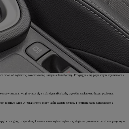
epsza nawet od najbardziej zaawansowanej skrzyni automatycznej? Przyjrzyjmy się popularnym argumentom i
ierowców automat wciąż kojarzy się z małą dynamiką jazdy, wysokim spalaniem, dużym poziomem
ka jest możliwa tylko w jedną stronę i osoby, które zaznają wygody i komfortu jazdy samochodem z
ęd i dźwignię, dzięki której kierowca może wybrać najbardziej dogodne przełożenie. Jeżeli coś psuje się w