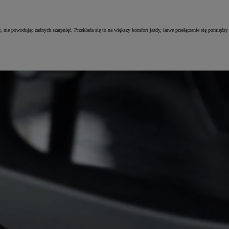
nie powodując żadnych szarpnięć. Przekłada się to na większy komfort jazdy, łatwe przełączanie się pomiędzy