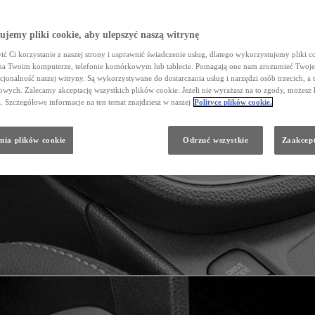
jemy pliki cookie, aby ulepszyć naszą witrynę
ć Ci korzystanie z naszej strony i usprawnić świadczenie usług, dlatego wykorzystujemy pliki co
na Twoim komputerze, telefonie komórkowym lub tablecie. Pomagają one nam zrozumieć Twoje 
cjonalność naszej witryny. Są wykorzystywane do dostarczania usług i narzędzi osób trzecich, a 
wych. Zalecamy akceptację wszystkich plików cookie. Jeżeli nie wyrażasz na to zgody, możesz 
a. Szczegółowe informacje na ten temat znajdziesz w naszej
Polityce plików cookie.
nia plików cookie
Odrzuć wszystkie
Zaakcept