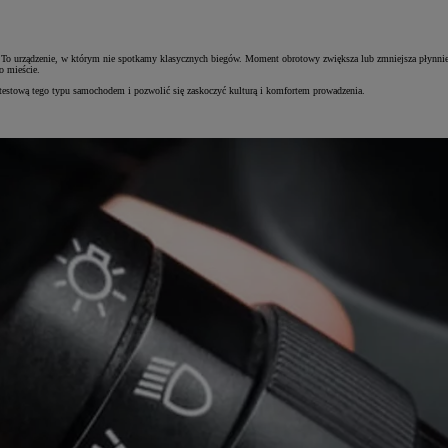
. To urządzenie, w którym nie spotkamy klasycznych biegów. Moment obrotowy zwiększa lub zmniejsza płynnie, 
po mieście.
 testową tego typu samochodem i pozwolić się zaskoczyć kulturą i komfortem prowadzenia.