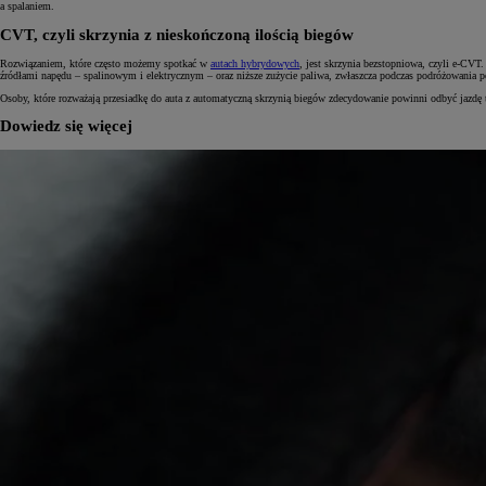
a spalaniem.
CVT, czyli skrzynia z nieskończoną ilością biegów
Rozwiązaniem, które często możemy spotkać w
autach hybrydowych
, jest skrzynia bezstopniowa, czyli e-CVT
źródłami napędu – spalinowym i elektrycznym – oraz niższe zużycie paliwa, zwłaszcza podczas podróżowania 
Osoby, które rozważają przesiadkę do auta z automatyczną skrzynią biegów zdecydowanie powinni odbyć jazdę
Dowiedz się więcej