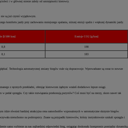
ęcioleci i w głównej mierze zależy od umiejętności kierowcy.
h nie są już czymś wyjątkowym.
zego komfortu jazdy przy zachowaniu mniejszego spalania, niższej emisji spalin i większej dynamiki jazdy.
e [l/100 km]
Emisje CO2 [g/km]
8,8
198
8,1
183
ogłębiać. Technologia automatycznej zmiany biegów stale się dopracowuje. Wprowadzane są coraz to nowsze
i znanego z ręcznych przekładni, oferując kierowcom żądnym wrażeń dodatkowo lepsze osiągi.
 w pedał sprzęgła. Czy takie rozwiązania przekonują purystów? Coś musi być na rzeczy, skoro nawet tak
za tym idzie również bardziej atrakcyjna cena samochodów wyposażonych w automatyczne skrzynie biegów.
oczywała nieruchomo na podstopnicy. Znane są przypadki kierowców, którzy instynktownie szukali sprzęgła i
rządzenie samo wybierze za nas najbardziej odpowiedni bieg, osiągając doskonały kompromis pomiędzy dynamiką