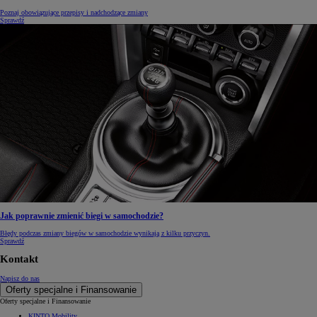
Poznaj obowiązujące przepisy i nadchodzące zmiany
Sprawdź
Jak poprawnie zmienić biegi w samochodzie?
Błędy podczas zmiany biegów w samochodzie wynikają z kilku przyczyn.
Sprawdź
Kontakt
Napisz do nas
Oferty specjalne i Finansowanie
Oferty specjalne i Finansowanie
KINTO Mobility