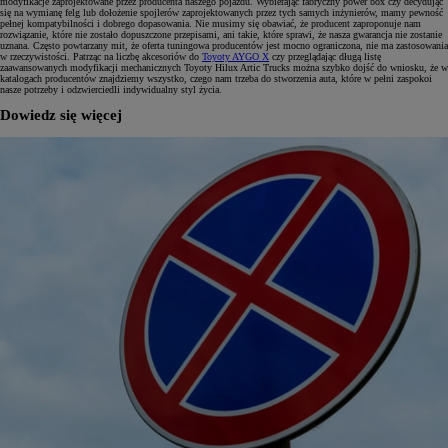
modyfikacje zaprojektowane przez producenta naszego pojazdu. Wybierając fabryczny power box czy decydując
się na wymianę felg lub dołożenie spojlerów zaprojektowanych przez tych samych inżynierów, mamy pewność
pełnej kompatybilności i dobrego dopasowania. Nie musimy się obawiać, że producent zaproponuje nam
rozwiązanie, które nie zostało dopuszczone przepisami, ani takie, które sprawi, że nasza gwarancja nie zostanie
uznana. Często powtarzany mit, że oferta tuningowa producentów jest mocno ograniczona, nie ma zastosowania
w rzeczywistości. Patrząc na liczbę akcesoriów do
Toyoty AYGO X
czy przeglądając długą listę
zaawansowanych modyfikacji mechanicznych
Toyoty Hilux Artic Trucks
można szybko dojść do wniosku, że w
katalogach producentów znajdziemy wszystko, czego nam trzeba do stworzenia auta, które w pełni zaspokoi
nasze potrzeby i odzwierciedli indywidualny styl życia.
Dowiedz się więcej