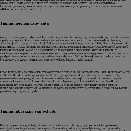
odpowiedniej homologacji nie mogą być używane na drogach publicznych. Dołożenie oświetlenia
ksenonowego wymaga zamontowania w pojeździe spryskiwaczy lamp oraz systemu samopoziomowania
reflektorów, a to dodatkowe koszty.
Tuning mechaniczny auta
Zwiększenie osiągów silnika czy dołożenie bardziej rasowo brzmiącego wydechu potrafi przynieść dużo radości
z jazdy, ale nieprawidłowo przeprowadzony tuning mechaniczny może być przyczyną wielu problemów,
zwłaszcza jeżeli za „poprawianie fabryki” bierze się mało doświadczony warsztat. Modyfikacja charakterystyki
pracy silnika na taką, która nie została przewidziana przez producenta, może zdecydowanie skrócić żywotność
jednostki napędowej. Właściciele decydujący się na zwiększenie mocy muszą liczyć się z faktem, że
nieautoryzowana ingerencja pod maską w większości przypadków oznacza utratę gwarancji. Dodatkowo warto
pamiętać, że moc w aucie może zostać podniesiona wyłącznie o 5% nominalnej wartości i taka zmiana musi
być zgłoszona urzędowi komunikacji oraz potwierdzona badaniem technicznym.
Prawo jasno określa również ograniczenia dotyczące głośności układu wydechowego. Tłumiki emitujące więcej
niż 93 dB dla silników benzynowych oraz 96 dB w przypadku diesli są niedozwolone, a kierowca zbyt
głośnego auta może pożegnać się z dowodem rejestracyjnym przy najbliższej kontroli drogowej. Wysoki
mandat zapłacą również ci, którzy zdecydowali się na ingerencję w układ wydechowy i pozbawili go
katalizatora czy filtra cząstek stałych. Obecne przepisy w coraz bardziej restrykcyjny sposób regulują
ekologiczne aspekty naszych aut, a diagności na badaniach technicznych są szczególnie wyczuleni na kwestie
ponadnormatywnej emisji spalin.
Tuning fabryczny samochodu
Co zrobić, jeżeli mamy ochotę odmienić nasze auto, ale nie chcemy ryzykować mandatu i powierzać
samochodu nieautoryzowanemu serwisowi? Odpowiedzią jest wtedy tuning fabryczny, czyli oryginalne