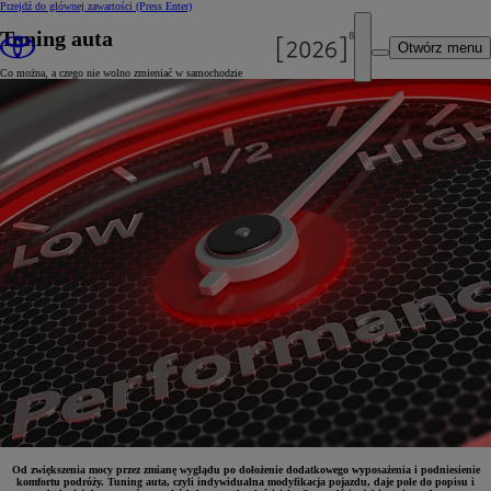
Przejdź do głównej zawartości
(Press Enter)
Tuning auta
Otwórz menu
Co można, a czego nie wolno zmieniać w samochodzie
Od zwiększenia mocy przez zmianę wyglądu po dołożenie dodatkowego wyposażenia i podniesienie
komfortu podróży. Tuning auta, czyli indywidualna modyfikacja pojazdu, daje pole do popisu i