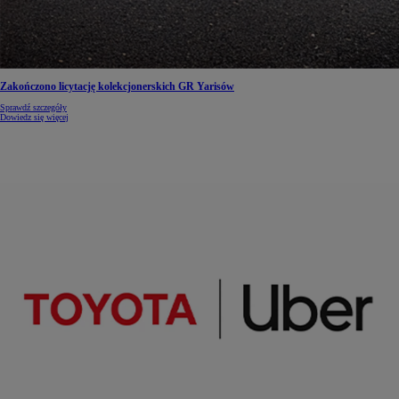
Zakończono licytację kolekcjonerskich GR Yarisów
Sprawdź szczegóły
Dowiedz się więcej