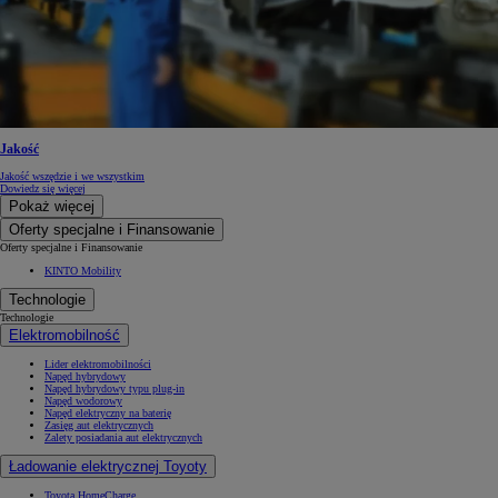
Jakość
Jakość wszędzie i we wszystkim
Dowiedz się więcej
Pokaż więcej
Oferty specjalne i Finansowanie
Oferty specjalne i Finansowanie
KINTO Mobility
Technologie
Technologie
Elektromobilność
Lider elektromobilności
Napęd hybrydowy
Napęd hybrydowy typu plug-in
Napęd wodorowy
Napęd elektryczny na baterię
Zasięg aut elektrycznych
Zalety posiadania aut elektrycznych
Ładowanie elektrycznej Toyoty
Toyota HomeCharge