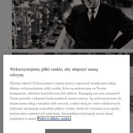
Wykorzystujemy pliki cookie, aby ulepszyć naszą
witrynę
Chcemy ułatwić Ci korzystanie z naszej strony i usprawnić świadczenie usług,
dlatego wykorzystujemy pliki cookie, które są umieszczane na Twoim
komputerze, telefonie komórkowym lub tablecie. Pomagają one nam zrozumieć
Twoje potrzeby i ulepszać funkcjonalność naszej witryny. Są wykorzystywane do
dostarczania usług i narzędzi osób trzecich, a także służą do celów reklamowych.
Zalecamy akceptację wszystkich plików cookie. Jeżeli nie wyrażasz na to zgody,
możesz łatwo zmienić ich ustawienia. Szczegółowe informacje na ten temat
znajdziesz w naszej
Polityce plików cookie.
Jakość oznacza bycie zorientowanym na klienta