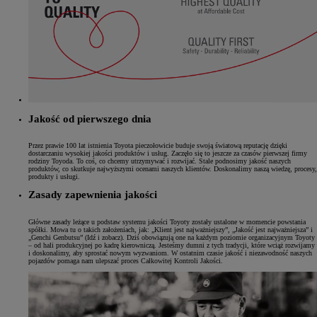
Jakość od pierwszego dnia
Przez prawie 100 lat istnienia Toyota pieczołowicie buduje swoją światową reputację dzięki
dostarczaniu wysokiej jakości produktów i usług. Zaczęło się to jeszcze za czasów pierwszej firmy
rodziny Toyoda. To coś, co chcemy utrzymywać i rozwijać. Stale podnosimy jakość naszych
produktów, co skutkuje najwyższymi ocenami naszych klientów. Doskonalimy naszą wiedzę, procesy,
produkty i usługi.
Zasady zapewnienia jakości
Główne zasady leżące u podstaw systemu jakości Toyoty zostały ustalone w momencie powstania
spółki. Mowa tu o takich założeniach, jak: „Klient jest najważniejszy”, „Jakość jest najważniejsza” i
„Genchi Genbutsu” (Idź i zobacz). Dziś obowiązują one na każdym poziomie organizacyjnym Toyoty
– od hali produkcyjnej po kadrę kierowniczą. Jesteśmy dumni z tych tradycji, które wciąż rozwijamy
i doskonalimy, aby sprostać nowym wyzwaniom. W ostatnim czasie jakość i niezawodność naszych
pojazdów pomaga nam ulepszać proces Całkowitej Kontroli Jakości.