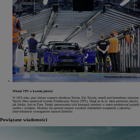
Wkład TPS w kwestię jakości
W 1955 roku, przy silnym wsparciu dyrektora Toyoty, Eiji Toyody, zespół pod kierunkiem inżyniera
Taiichi Ohno opracował System Produkcyjny Toyoty (TPS). Objął on m.in. takie protokoły jakości,
jak Jidoka, Just-in-Time. Dzięki zastosowaniu tych koncepcji jesteśmy w stanie produkować pojazdy
szybko i wydajnie. Możemy też sprostać naszym wysokim standardom związanym z jakością i
indywidualnym wymaganiom naszych klientów.
Powiązane wiadomości