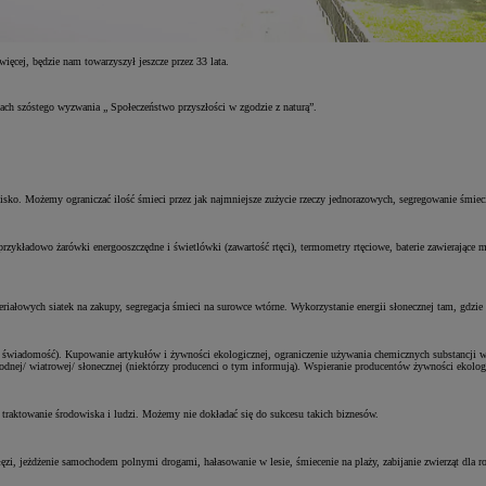
ięcej, będzie nam towarzyszył jeszcze przez 33 lata.
mach szóstego wyzwania „ Społeczeństwo przyszłości w zgodzie z naturą”.
ko. Możemy ograniczać ilość śmieci przez jak najmniejsze zużycie rzeczy jednorazowych, segregowanie śmieci
zykładowo żarówki energooszczędne i świetlówki (zawartość rtęci), termometry rtęciowe, baterie zawierające me
ałowych siatek na zakupy, segregacja śmieci na surowce wtórne. Wykorzystanie energii słonecznej tam, gdzie
i świadomość). Kupowanie artykułów i żywności ekologicznej, ograniczenie używania chemicznych substancj
nej/ wiatrowej/ słonecznej (niektórzy producenci o tym informują). Wspieranie producentów żywności ekolog
e traktowanie środowiska i ludzi. Możemy nie dokładać się do sukcesu takich biznesów.
ęzi, jeżdżenie samochodem polnymi drogami, hałasowanie w lesie, śmiecenie na plaży, zabijanie zwierząt dla ro