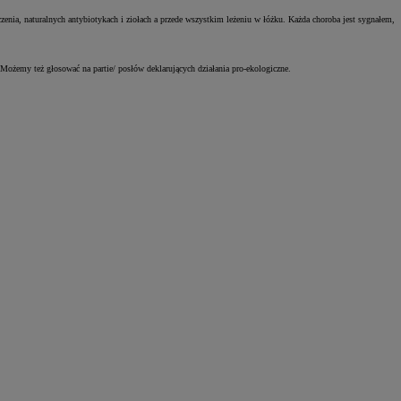
enia, naturalnych antybiotykach i ziołach a przede wszystkim leżeniu w łóżku. Każda choroba jest sygnałem,
 Możemy też głosować na partie/ posłów deklarujących działania pro-ekologiczne.