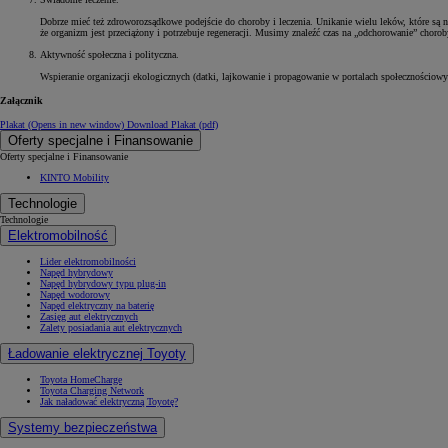
Dobrze mieć też zdroworozsądkowe podejście do choroby i leczenia. Unikanie wielu leków, które są 
że organizm jest przeciążony i potrzebuje regeneracji. Musimy znaleźć czas na „odchorowanie” chorob
Aktywność społeczna i polityczna.
Wspieranie organizacji ekologicznych (datki, lajkowanie i propagowanie w portalach społecznościowy
Załącznik
Plakat
(Opens in new window)
Download Plakat (pdf)
Oferty specjalne i Finansowanie
Oferty specjalne i Finansowanie
KINTO Mobility
Technologie
Technologie
Elektromobilność
Lider elektromobilności
Napęd hybrydowy
Napęd hybrydowy typu plug-in
Napęd wodorowy
Napęd elektryczny na baterię
Zasięg aut elektrycznych
Zalety posiadania aut elektrycznych
Ładowanie elektrycznej Toyoty
Toyota HomeCharge
Toyota Charging Network
Jak naładować elektryczną Toyotę?
Systemy bezpieczeństwa