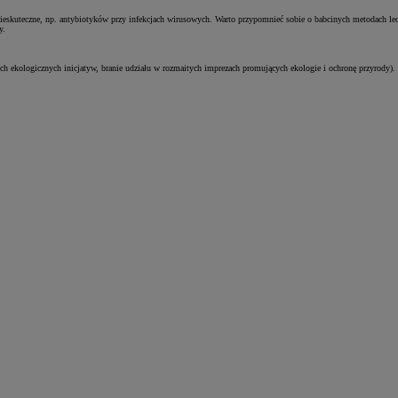
nieskuteczne, np. antybiotyków przy infekcjach wirusowych. Warto przypomnieć sobie o babcinych metodach lecz
y.
ch ekologicznych inicjatyw, branie udziału w rozmaitych imprezach promujących ekologie i ochronę przyrody).