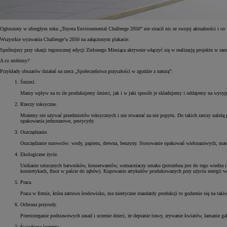
Ogłoszony w ubiegłym roku „Toyota Environmental Challenge 2050” nie stracił nic ze swojej aktualności i co w
Wszystkie wyzwania Challenge’u 2050 na załączonym plakacie.
Spróbujmy przy okazji tegorocznej edycji Zielonego Miesiąca aktywnie włączyć się w realizację projektu w ra
A co zrobimy?
Przykłady obszarów działań na rzecz „Społeczeństwa przyszłości w zgodzie z naturą”:
Śmieci.
Mamy wpływ na to ile produkujemy śmieci, jak i w jaki sposób je składujemy i oddajemy na wysypis
Rzeczy toksyczne.
Możemy nie używać przedmiotów toksycznych i nie stwarzać na nie popytu. Do takich rzeczy należą pr
opakowania jednorazowe, pestycydy.
Oszczędzanie.
Oszczędzanie surowców: wody, papieru, drewna, benzyny. Stosowanie opakowań wielorazowych, materi
Ekologiczne życie.
Unikanie sztucznych barwników, konserwantów, wzmacniaczy smaku (potrzebna jest do tego wiedza 
kosmetykach, fluor w paście do zębów). Kupowanie artykułów produkowanych przy użyciu energii wod
Praca.
Praca w firmie, która zatruwa środowisko, ma nieetyczne standardy produkcji to godzenie się na taki
Ochrona przyrody.
Przestrzeganie podstawowych zasad i uczenie dzieci, że deptanie trawy, zrywanie kwiatów, łamanie gał
Świadome leczenie.