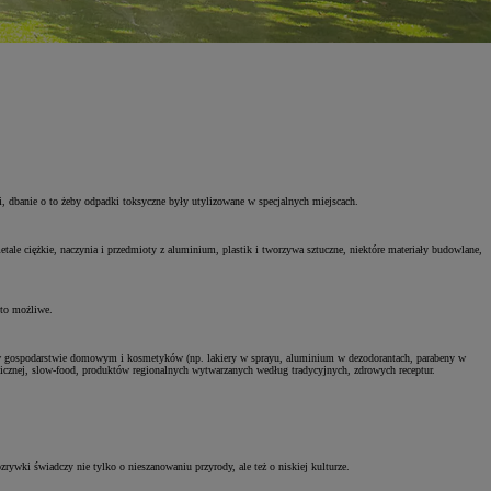
, dbanie o to żeby odpadki toksyczne były utylizowane w specjalnych miejscach.
tale ciężkie, naczynia i przedmioty z aluminium, plastik i tworzywa sztuczne, niektóre materiały budowlane,
 to możliwe.
i w gospodarstwie domowym i kosmetyków (np. lakiery w sprayu, aluminium w dezodorantach, parabeny w
icznej, slow-food, produktów regionalnych wytwarzanych według tradycyjnych, zdrowych receptur.
zrywki świadczy nie tylko o nieszanowaniu przyrody, ale też o niskiej kulturze.