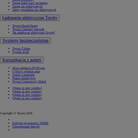
Napęd elektryczny na baterię
Zasięg aut elektrycznych
Zalety posiadania aut elektrycznych
Ładowanie elektrycznej Toyoty
Toyota HomeCharge
Toyota Charging Network
Jak naładować elektryczną Toyotę?
Systemy bezpieczeństwa
Toyota T-Mate
System eCall
Komunikacja z autem
Nowa aplikacja MyToyota
Cyfrowy opiekun auta
Usługi Connected
Płatne subskrypcje
Toyota Connectivity Match
(Opens in new window)
(Opens in new window)
(Opens in new window)
(Opens in new window)
Copyright © Toyota 2026
Polityka prywatności TMMP
Udostępnianie danych