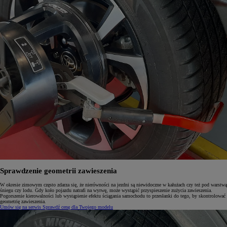
Sprawdzenie geometrii zawieszenia
W okresie zimowym często zdarza się, że nierówności na jezdni są niewidoczne w kałużach czy też pod warstwą
śniegu czy lodu. Gdy koło pojazdu natrafi na wyrwę, może wystąpić przyspieszenie zużycia zawieszenia.
Pogorszenie kierowalności lub wystąpienie efektu ściągania samochodu to przesłanki do tego, by skontrolować
geometrię zawieszenia.
Umów się na serwis
Sprawdź cenę dla Twojego modelu