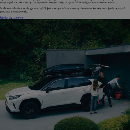
zużycia paliwa, nie mówiąc już o przedwczesnym zużyciu opon, które zużyją się nierównomiernie.
Jazda samochodem ze złą geometrią kół jest męcząca – konieczne są nieustanne korekty toru jazdy, a pojazd
prowadzi się niepewnie.
Umów się na serwis