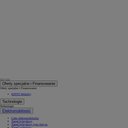
Oferty specjalne i Finansowanie
Oferty specjalne i Finansowanie
KINTO Mobility
Technologie
Technologie
Elektromobilność
Lider elektromobilności
Napęd hybrydowy
Napęd hybrydowy typu plug-in
Napęd wodorowy