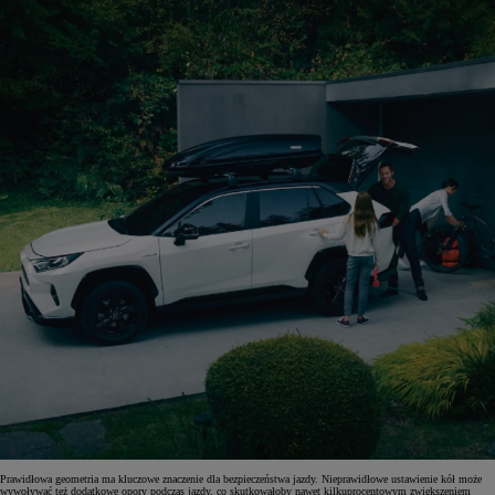
Prawidłowa geometria ma kluczowe znaczenie dla bezpieczeństwa jazdy. Nieprawidłowe ustawienie kół może
wywoływać też dodatkowe opory podczas jazdy, co skutkowałoby nawet kilkuprocentowym zwiększeniem