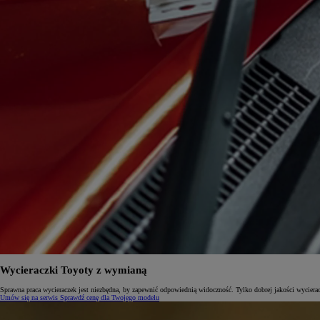
Wycieraczki Toyoty z wymianą
Sprawna praca wycieraczek jest niezbędna, by zapewnić odpowiednią widoczność. Tylko dobrej jakości wycierac
Umów się na serwis
Sprawdź cenę dla Twojego modelu