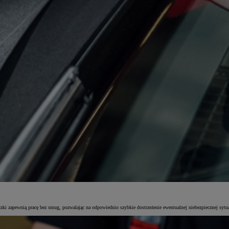
zki zapewnią pracę bez smug, pozwalając na odpowiednio szybkie dostrzeżenie ewentualnej niebezpiecznej sytu