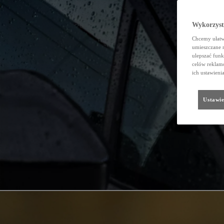
Wykorzystu
Chcemy ułatwi
umieszczane 
ulepszać funk
celów reklamo
ich ustawieni
Ustawie