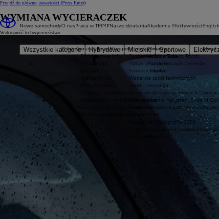
Przejdź do głównej zawartości
(Press Enter)
WYMIANA WYCIERACZEK
Nowe samochody
O nas
Praca w TMMP
Nasze działania
Akademia Efektywności
Englis
Widoczność to bezpieczeństwo
O fabryce
Kierunek Toyota
Dla społeczności lokalnej
O nas
About
Wszystkie kategorie
Hybrydowe
Miejskie
Sportowe
Elektryc
Podstawowe info
Fundamentalne Zasady Toyoty
Nasza oferta
Aktualności
Nasze priorytety
Poznaj naszych trenerów
Kontakt
Fundusz Toyoty
LinkedIn
Odwiedź nas
Wsparcie szkół technicznych
Polityka jakości
Sport i rekreacja
Strategia podatkowa
Wsparcie klubów sportowych "Toyota 
Kodeks etyki i procedura zgłaszania naruszeń_Code of Co
Wolontariat
Standardy ochrony małoletnich
Program wsparcia osób neuroróżnoro
Dołącz do sieci dostawców TMMP
Dla środowiska
Wyzwanie Ekologiczne 2050
System Zarządzania Środowiskowego
Bioróżnorodność