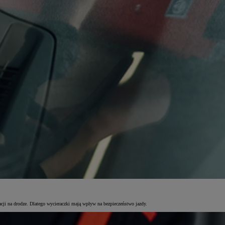
acji na drodze. Dlatego wycieraczki mają wpływ na bezpieczeństwo jazdy.