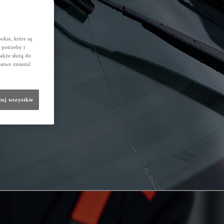
okie, które są
potrzeby i
także służą do
łatwo zmienić
uj wszystkie