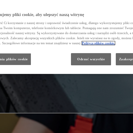
jemy pliki cookie, aby ulepszyć naszą witrynę
ć Ci korzystanie z naszej strony i usprawnić świadczenie usług, dlatego wykorzystujemy pliki co
na Twoim komputerze, telefonie komórkowym lub tablecie. Pomagają one nam zrozumieć Twoje 
cjonalność naszej witryny. Są wykorzystywane do dostarczania usług i narzędzi osób trzecich, a 
wych. Zalecamy akceptację wszystkich plików cookie. Jeżeli nie wyrażasz na to zgody, możesz 
a. Szczegółowe informacje na ten temat znajdziesz w naszej
Polityce plików cookie.
nia plików cookie
Odrzuć wszystkie
Zaakcept