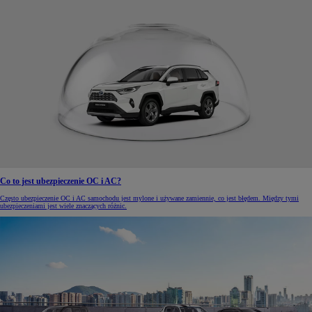
Co to jest ubezpieczenie OC i AC?
Często ubezpieczenie OC i AC samochodu jest mylone i używane zamiennie, co jest błędem. Między tymi
ubezpieczeniami jest wiele znaczących różnic.