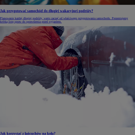
Jak przygotować samochód do długiej wakacyjnej podróży?
Planowanie każdej długiej podróży, warto zacząć od właściwego przygotowania samochodu. Prezentujemy
krótką listę spraw do sprawdzenia przed wyjazdem.
Jak korzystać z łańcuchów na koła?